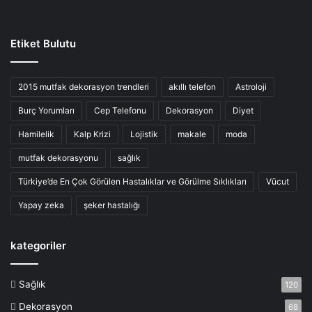
Etiket Bulutu
2015 mutfak dekorasyon trendleri
akıllı telefon
Astroloji
Burç Yorumları
Cep Telefonu
Dekorasyon
Diyet
Hamilelik
Kalp Krizi
Lojistik
makale
moda
mutfak dekorasyonu
sağlık
Türkiye’de En Çok Görülen Hastalıklar ve Görülme Sıklıkları
Vücut
Yapay zeka
şeker hastalığı
kategoriler
Sağlık
120
Dekorasyon
68