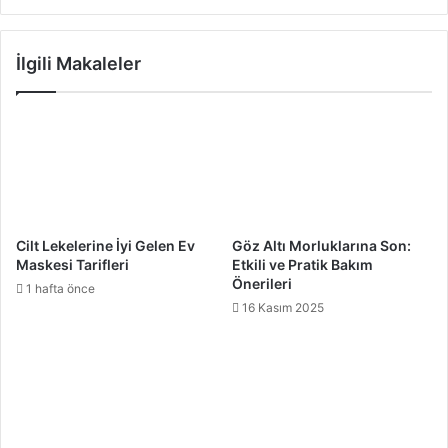
parlatabiliriz.
İlgili Makaleler
Unutmayın, güzellik sadece dışarıdan gelmez; içsel denge
ve doğal bakım alışkanlıklarıyla birlikte gelir. Doğanın
sunduğu mucizeleri keşfetmek ve doğal güzelliğimizi
ortaya çıkarmak için basit adımlar atmaktan çekinmeyin.
Doğal Güzellik Sırları
Cilt Lekelerine İyi Gelen Ev
Göz Altı Morluklarına Son:
Maskesi Tarifleri
Etkili ve Pratik Bakım
Önerileri
1 hafta önce
16 Kasım 2025