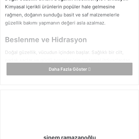
Kimyasal içerikli ürünlerin popüler hale gelmesine
rağmen, doğanın sunduğu basit ve saf malzemelerle
güzellik bakımı yapmanın değeri asla azalmaz.
Beslenme ve Hidrasyon
Doğal güzellik, vücudun içinden başlar. Sağlıklı bir cilt,
parlak saçlar ve güçlü tırnaklar için en temel ihtiyaçlardan
biri sağlıklı beslenme ve yeterli su tüketimidir. Doğal
Daha Fazla Göster
güzellik sırlarının ilk adımı, içsel güzellik için beslenme
alışkanlıklarınızı gözden geçirmektir.
Doğal besinlerle dolu bir diyet, cildinizi içeriden
besleyerek ışıldamanıza yardımcı olur. Özellikle
antioksidanlar açısından zengin olan meyve ve sebzeler,
cildinizi serbest radikallerin zararlarından korur ve genç
bir görünüm sağlar. C vitamini açısından zengin meyveler
sinem ramazanoğlu