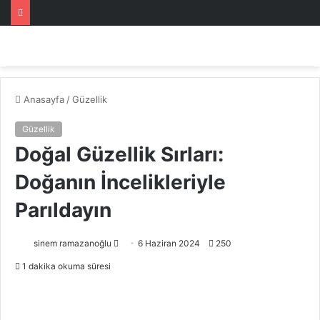
Anasayfa
/
Güzellik
Güzellik
Doğal Güzellik Sırları:
Doğanın İncelikleriyle
Parıldayın
Bir
sinem ramazanoğlu
6 Haziran 2024
250
e-
1 dakika okuma süresi
posta
göndermek