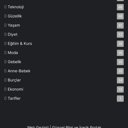
Teknoloji
68
Güzellik
66
Yaşam
61
Diyet
53
Eğitim & Kurs
39
Moda
36
Gebelik
35
Anne-Bebek
35
Burçlar
34
Ekonomi
13
Tarifler
1
Web Gezinti | Güncel Bilgi ve İçerik Portalı