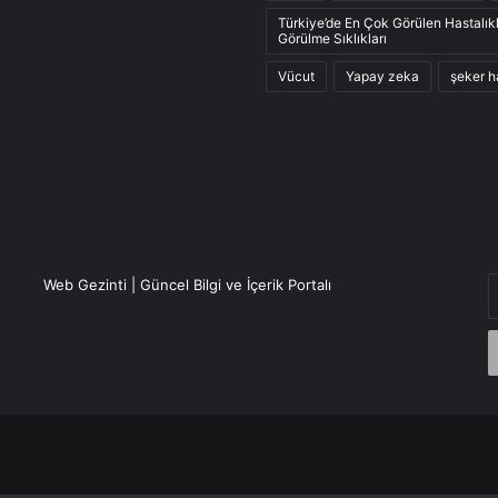
Türkiye’de En Çok Görülen Hastalık
Görülme Sıklıkları
Vücut
Yapay zeka
şeker h
E
Web Gezinti | Güncel Bilgi ve İçerik Portalı
P
a
g