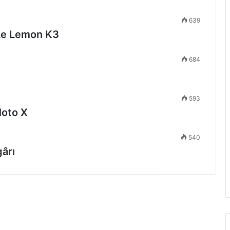
639
 Le Lemon K3
684
593
Moto X
540
ârı