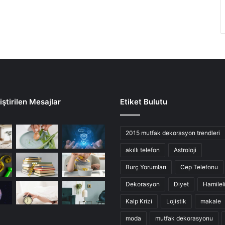
ştirilen Mesajlar
Etiket Bulutu
2015 mutfak dekorasyon trendleri
akıllı telefon
Astroloji
Burç Yorumları
Cep Telefonu
Dekorasyon
Diyet
Hamilel
Kalp Krizi
Lojistik
makale
moda
mutfak dekorasyonu