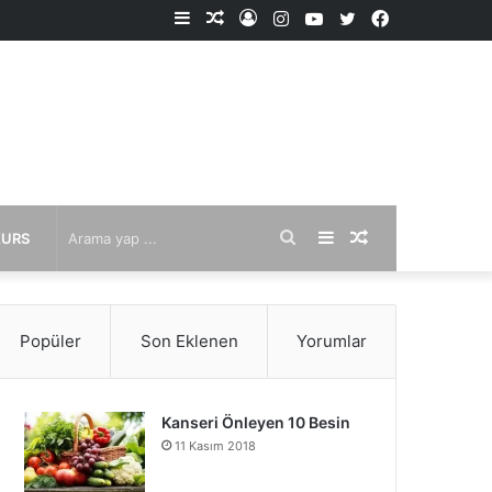
Kenar
Rastgele
Kayıt
Instagram
YouTube
X
Facebook
Bölmesi
Makale
Ol
Arama
Kenar
Rastgele
KURS
yap
Bölmesi
Makale
Popüler
Son Eklenen
Yorumlar
...
Kanseri Önleyen 10 Besin
11 Kasım 2018