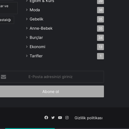
Eğitim & Kurs
39
lar ve
Moda
36
Gebelik
35
astalığı
Anne-Bebek
35
Burçlar
34
Ekonomi
13
Tarifler
1
-
osta
dresinizi
iriniz
Facebook
X
YouTube
Instagram
Gizlilik politikası