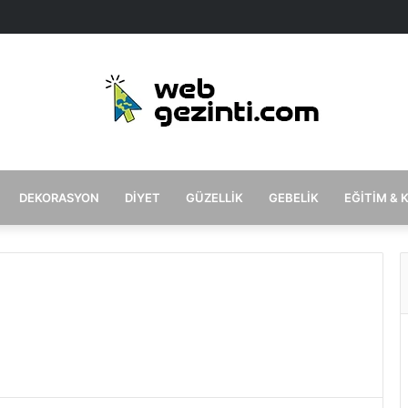
DEKORASYON
DIYET
GÜZELLIK
GEBELIK
EĞITIM & 