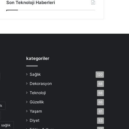
Son Teknoloji Haberleri
kategoriler
Sağlık
120
Dekorasyon
68
Teknoloji
68
Güzellik
66
ik
Yaşam
61
Diyet
53
sağlık