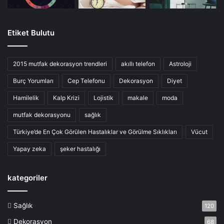
Etiket Bulutu
2015 mutfak dekorasyon trendleri
akıllı telefon
Astroloji
Burç Yorumları
Cep Telefonu
Dekorasyon
Diyet
Hamilelik
Kalp Krizi
Lojistik
makale
moda
mutfak dekorasyonu
sağlık
Türkiye’de En Çok Görülen Hastalıklar ve Görülme Sıklıkları
Vücut
Yapay zeka
şeker hastalığı
kategoriler
Sağlık
120
Dekorasyon
68