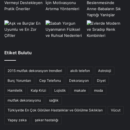
Etiket Bulutu
2015 mutfak dekorasyon trendleri
akıllı telefon
Astroloji
Burç Yorumları
Cep Telefonu
Dekorasyon
Diyet
Hamilelik
Kalp Krizi
Lojistik
makale
moda
mutfak dekorasyonu
sağlık
Türkiye’de En Çok Görülen Hastalıklar ve Görülme Sıklıkları
Vücut
Yapay zeka
şeker hastalığı