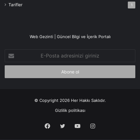
Tarifler
1
Web Gezinti | Güncel Bilgi ve İçerik Portalı
E-
Posta
adresinizi
giriniz
© Copyright 2026 Her Hakkı Saklıdır.
Gizlilik politikası
Facebook
X
YouTube
Instagram