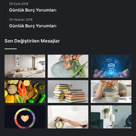
29 Eylül 2018
beslenmek, anne sütünün kalitesini ve miktarını olumlu
Günlük Burç Yorumları
yönde etkiler. Sağlıklı bir emzirme dönemi için, beslenme
24 Haziran 2018
alışkanlıklarına dikkat edilmesi gerekmektedir.
Günlük Burç Yorumları
Son Değiştirilen Mesajlar
Anne Sütünü Artıran Besinler
Emzirme dönemi
Emzirme Döneminde Beslenme Önerileri