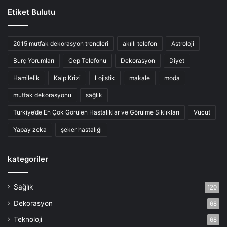
Etiket Bulutu
2015 mutfak dekorasyon trendleri
akıllı telefon
Astroloji
Burç Yorumları
Cep Telefonu
Dekorasyon
Diyet
Hamilelik
Kalp Krizi
Lojistik
makale
moda
mutfak dekorasyonu
sağlık
Türkiye’de En Çok Görülen Hastalıklar ve Görülme Sıklıkları
Vücut
Yapay zeka
şeker hastalığı
kategoriler
Sağlık
120
Dekorasyon
68
Teknoloji
68