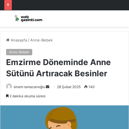
Anasayfa
/
Anne-Bebek
Anne-Bebek
Emzirme Döneminde Anne
Sütünü Artıracak Besinler
Bir
sinem ramazanoğlu
28 Şubat 2025
140
e-
2 dakika okuma süresi
posta
göndermek