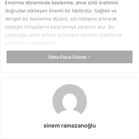
Emzirme döneminde beslenme, anne sütü üretimini
doğrudan etkileyen önemli bir faktördür. Sağlıklı ve
dengeli bir beslenme düzeni, süt miktarını artırarak
bebeğin ihtiyaçlarını karşılamaya yardımcı olur. Bu
yazımızda, anne sütünü artırmaya yardımcı olabilecek
besinleri inceleyeceğiz.
Daha Fazla Göster
1. Anne Sütünü Artıran Besinler
Emziren annelerin beslenmelerine dikkat etmeleri, hem
kendi sağlıkları hem de bebeklerinin gelişimi için büyük
önem taşır. İşte anne sütünü artırmaya yardımcı olabilecek
bazı besinler:
1.1. Bol Su ve Sıvı Tüketimi
Anne sütü büyük oranda sudan oluştuğu için yeterli
sinem ramazanoğlu
miktarda su içmek, süt üretimini artırmada en önemli
faktörlerden biridir. Günde en az 2-3 litre su tüketmek,