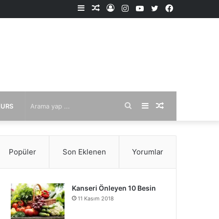
Kenar
Rastgele
Kayıt
Instagram
YouTube
X
Facebook
Bölmesi
Makale
Ol
Arama
Kenar
Rastgele
KURS
yap
Bölmesi
Makale
Popüler
Son Eklenen
Yorumlar
...
Kanseri Önleyen 10 Besin
11 Kasım 2018