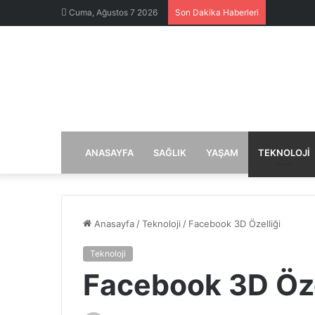
Cuma, Ağustos 7 2026
Son Dakika Haberleri
ANASAYFA
SAĞLIK
YAŞAM
TEKNOLOJI
Anasayfa
/
Teknoloji
/
Facebook 3D Özelliği
Teknoloji
Facebook 3D Öze