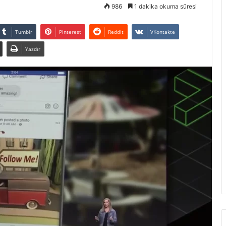
986
1 dakika okuma süresi
Tumblr
Pinterest
Reddit
VKontakte
Yazdır