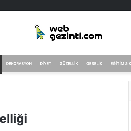
DEKORASYON
DIYET
GÜZELLIK
GEBELIK
EĞITIM & 
lliği