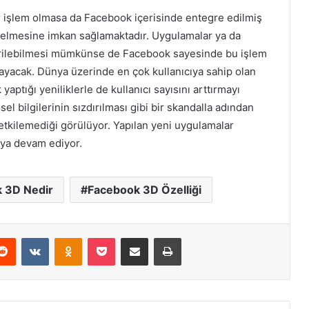
bir işlem olmasa da Facebook içerisinde entegre edilmiş
e gelmesine imkan sağlamaktadır. Uygulamalar ya da
etirilebilmesi mümkünse de Facebook sayesinde bu işlem
ayacak. Dünya üzerinde en çok kullanıcıya sahip olan
tığı yeniliklerle de kullanıcı sayısını arttırmayı
el bilgilerinin sızdırılması gibi bir skandalla adından
 etkilemediği görülüyor. Yapılan yeni uygulamalar
aya devam ediyor.
 3D Nedir
Facebook 3D Özelliği
erest
Reddit
VKontakte
Odnoklassniki
Pocket
E-Posta ile paylaş
Yazdır