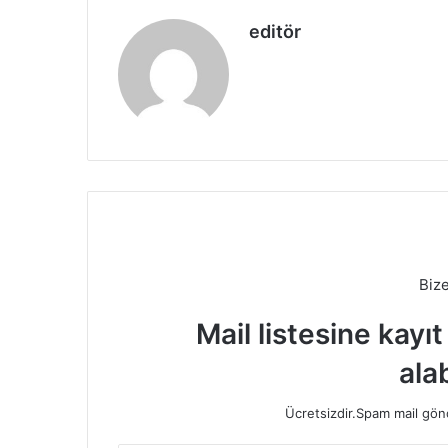
editör
Biz
Mail listesine kayı
alab
Ücretsizdir.Spam mail gönde