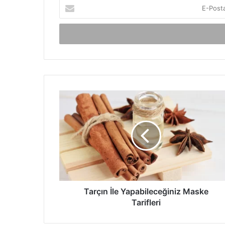
E-
Posta
adresinizi
giriniz
Tarçın
İle
Yapabileceğiniz
Maske
Tarifleri
Tarçın İle Yapabileceğiniz Maske
Tarifleri