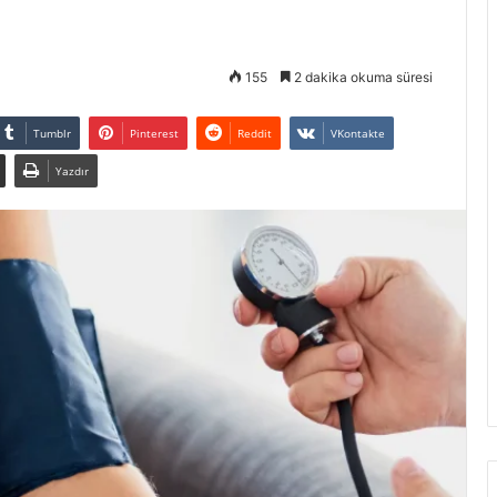
155
2 dakika okuma süresi
Tumblr
Pinterest
Reddit
VKontakte
Yazdır