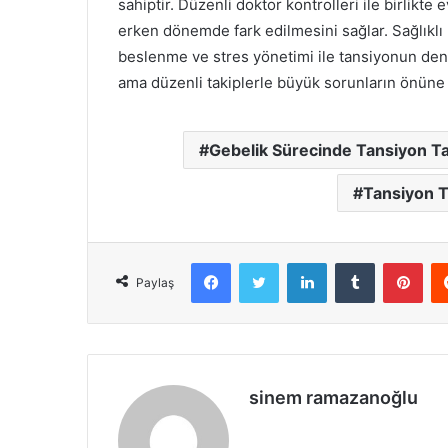
sahiptir. Düzenli doktor kontrolleri ile birlikte 
erken dönemde fark edilmesini sağlar. Sağlıklı bi
beslenme ve stres yönetimi ile tansiyonun de
ama düzenli takiplerle büyük sorunların önü
Gebelik Sürecinde Tansiyon Ta
Tansiyon Ta
Facebook
X
LinkedIn
Tumblr
Pint
Paylaş
sinem ramazanoğlu