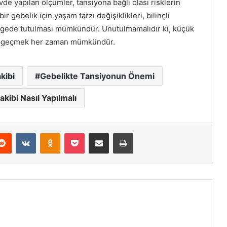
evde yapılan ölçümler, tansiyona bağlı olası risklerin
r gebelik için yaşam tarzı değişiklikleri, bilinçli
ngede tutulması mümkündür. Unutulmamalıdır ki, küçük
ne geçmek her zaman mümkündür.
kibi
Gebelikte Tansiyonun Önemi
kibi Nasıl Yapılmalı
erest
Reddit
VKontakte
Odnoklassniki
Pocket
E-Posta ile paylaş
Yazdır