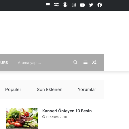
Kenar
Rastgele
Kayıt
Instagram
YouTube
X
Facebook
Bölmesi
Makale
Ol
Arama
Kenar
Rastgele
KURS
yap
Bölmesi
Makale
Popüler
Son Eklenen
Yorumlar
...
Kanseri Önleyen 10 Besin
11 Kasım 2018