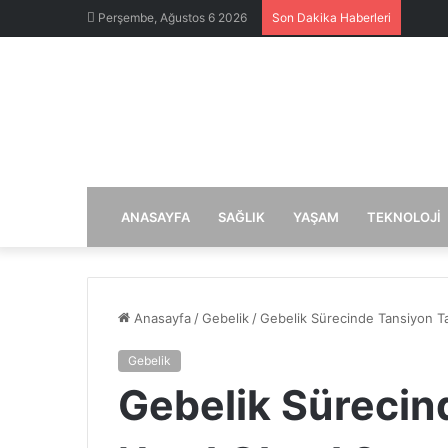
Perşembe, Ağustos 6 2026
Son Dakika Haberleri
ANASAYFA
SAĞLIK
YAŞAM
TEKNOLOJI
Anasayfa
/
Gebelik
/
Gebelik Sürecinde Tansiyon Tak
Gebelik
Gebelik Sürecin