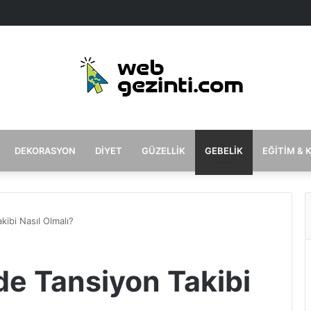
DEKORASYON
DIYET
GÜZELLIK
GEBELIK
EĞITIM & 
ibi Nasıl Olmalı?
de Tansiyon Takibi