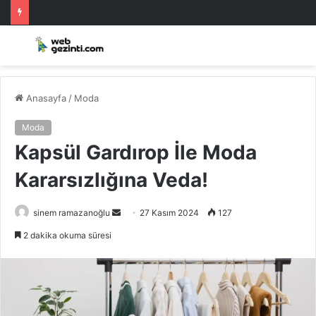
Anasayfa
/
Moda
Moda
Kapsül Gardırop İle Moda
Kararsızlığına Veda!
Bir
sinem ramazanoğlu
27 Kasım 2024
127
e-
2 dakika okuma süresi
posta
göndermek