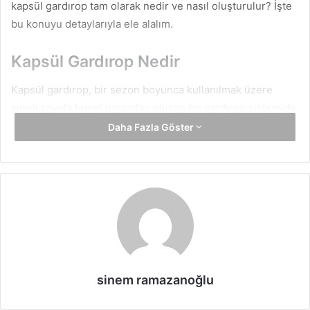
kapsül gardırop tam olarak nedir ve nasıl oluşturulur? İşte
bu konuyu detaylarıyla ele alalım.
Kapsül Gardırop Nedir
Kapsül gardırop, bir sezon boyunca kullanılmak üzere
sınırlı sayıda temel parçadan oluşan bir gardırop sistemidir.
Genellikle 30 ila 50 arasında parçadan oluşur ve bu
Daha Fazla Göster
parçalar birbiriyle kolayca kombinlenebilir. Amaç, sahip
olduğunuz kıyafet sayısını azaltırken, her biri işlevsel ve
stil sahibi bir şekilde kombinlenebilecek parçalar
seçmektir.
Bu yaklaşım, 1970’lerde Londra’da butik sahibi Susie Faux
tarafından ortaya atılmış ve 1980’lerde Donna Karan’ın
“Seven Easy Pieces” koleksiyonuyla popülerlik
sinem ramazanoğlu
kazanmıştır. Günümüzde kapsül gardırop, hem zamandan
hem de bütçeden tasarruf sağlamak isteyenlerin favori