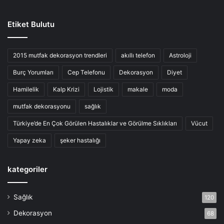
Etiket Bulutu
2015 mutfak dekorasyon trendleri
akıllı telefon
Astroloji
Burç Yorumları
Cep Telefonu
Dekorasyon
Diyet
Hamilelik
Kalp Krizi
Lojistik
makale
moda
mutfak dekorasyonu
sağlık
Türkiye’de En Çok Görülen Hastalıklar ve Görülme Sıklıkları
Vücut
Yapay zeka
şeker hastalığı
kategoriler
Sağlık
120
Dekorasyon
68