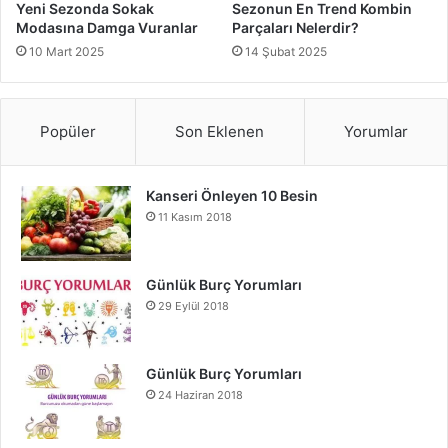
Yeni Sezonda Sokak
Sezonun En Trend Kombin
ömürlü ürünler tercih etmeye özen gösterin.
Modasına Damga Vuranlar
Parçaları Nelerdir?
10 Mart 2025
14 Şubat 2025
5.
Sezonluk Güncellemeler Yapın
Kapsül gardırobunuzu mevsimlere göre güncellemek
Popüler
Son Eklenen
Yorumlar
önemlidir. Her sezon başında, ihtiyaçlarınıza ve hava
şartlarına göre bazı parçaları değiştirerek gardırobunuzu
yenileyebilirsiniz.
Kanseri Önleyen 10 Besin
11 Kasım 2018
Örnek Bir Kapsül Gardırop Listesi
Bir kapsül gardırop oluştururken, aşağıdaki liste ilham
Günlük Burç Yorumları
kaynağı olabilir:
29 Eylül 2018
Üst Giyim:
Beyaz gömlek, siyah tişört, gri kazak,
Günlük Burç Yorumları
çizgili bluz
24 Haziran 2018
Alt Giyim:
Mavi kot pantolon, siyah kalem etek, bej
kumaş pantolon