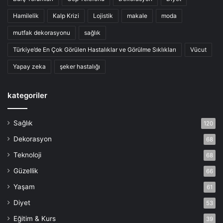
Hamilelik
Kalp Krizi
Lojistik
makale
moda
mutfak dekorasyonu
sağlık
Türkiye’de En Çok Görülen Hastalıklar ve Görülme Sıklıkları
Vücut
Yapay zeka
şeker hastalığı
kategoriler
Sağlık
120
Dekorasyon
68
Teknoloji
68
Güzellik
66
Yaşam
61
Diyet
53
Eğitim & Kurs
39