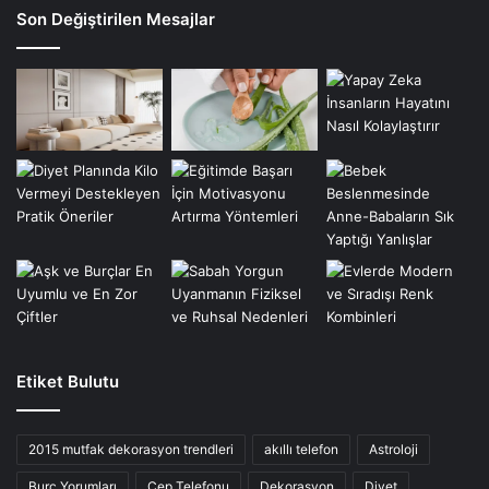
Son Değiştirilen Mesajlar
Etiket Bulutu
2015 mutfak dekorasyon trendleri
akıllı telefon
Astroloji
Burç Yorumları
Cep Telefonu
Dekorasyon
Diyet