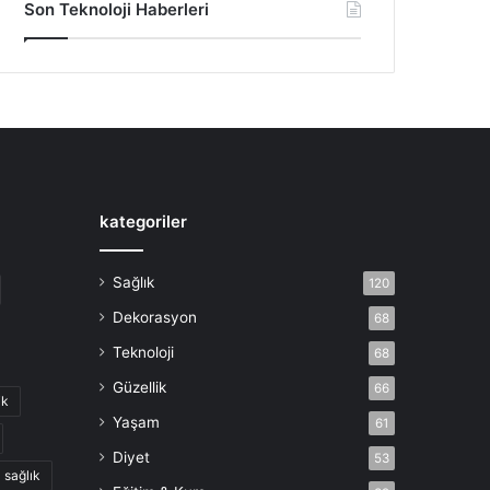
Son Teknoloji Haberleri
kategoriler
Sağlık
120
Dekorasyon
68
Teknoloji
68
Güzellik
66
ik
Yaşam
61
Diyet
53
sağlık