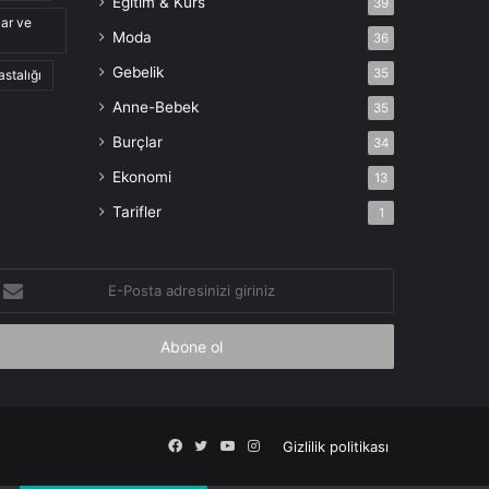
Eğitim & Kurs
39
lar ve
Moda
36
Gebelik
35
astalığı
Anne-Bebek
35
Burçlar
34
Ekonomi
13
Tarifler
1
-
osta
dresinizi
iriniz
Facebook
X
YouTube
Instagram
Gizlilik politikası