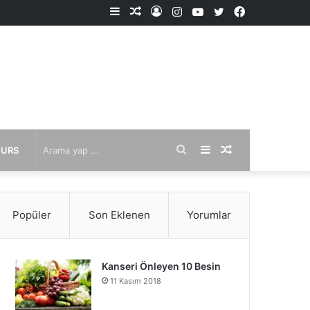
Kenar
Rastgele
Kayıt
Instagram
YouTube
X
Facebook
Bölmesi
Makale
Ol
Arama
Kenar
Rastgele
KURS
yap
Bölmesi
Makale
Popüler
Son Eklenen
Yorumlar
...
Kanseri Önleyen 10 Besin
11 Kasım 2018