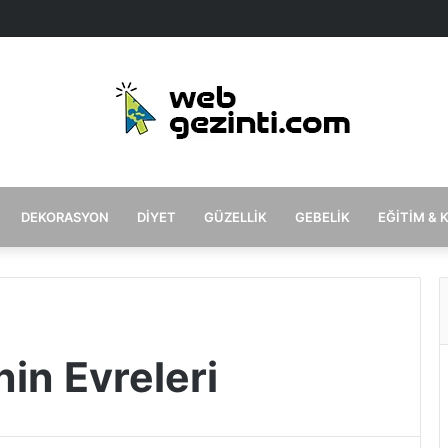
DEKORASYON
DIYET
GÜZELLIK
GEBELIK
EĞITIM & 
in Evreleri