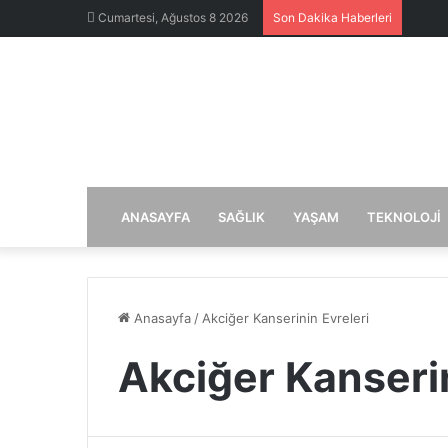
Cumartesi, Ağustos 8 2026
Son Dakika Haberleri
ANASAYFA
SAĞLIK
YAŞAM
TEKNOLOJI
Anasayfa
/
Akciğer Kanserinin Evreleri
Akciğer Kanserin