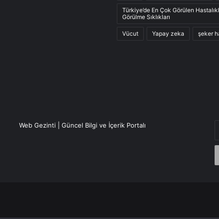
Türkiye’de En Çok Görülen Hastalık
Görülme Sıklıkları
Vücut
Yapay zeka
şeker h
E
Web Gezinti | Güncel Bilgi ve İçerik Portalı
P
a
g