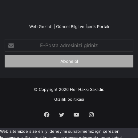
Web Gezinti | Güncel Bilgi ve İçerik Portalı
E-
Posta
adresinizi
giriniz
© Copyright 2026 Her Hakkı Saklıdır.
Gizlilik politikası
Facebook
X
YouTube
Instagram
Web sitemizde size en iyi deneyimi sunabilmemiz için çerezleri
kullanıyoruz. Bu siteyi kullanmaya devam ederseniz, bunu kabul