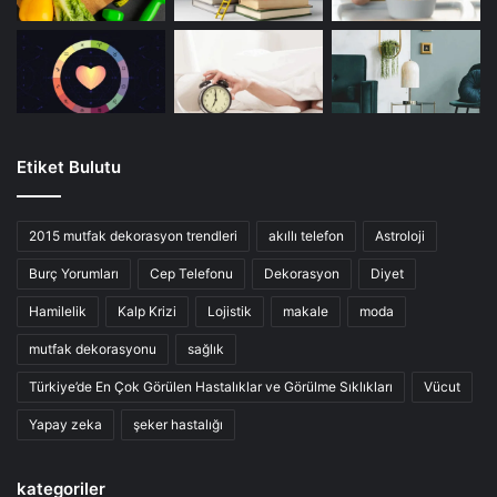
Etiket Bulutu
2015 mutfak dekorasyon trendleri
akıllı telefon
Astroloji
Burç Yorumları
Cep Telefonu
Dekorasyon
Diyet
Hamilelik
Kalp Krizi
Lojistik
makale
moda
mutfak dekorasyonu
sağlık
Türkiye’de En Çok Görülen Hastalıklar ve Görülme Sıklıkları
Vücut
Yapay zeka
şeker hastalığı
kategoriler