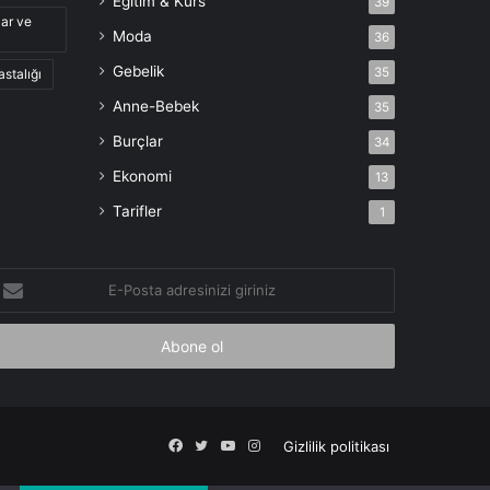
Eğitim & Kurs
39
lar ve
Moda
36
Gebelik
35
astalığı
Anne-Bebek
35
Burçlar
34
Ekonomi
13
Tarifler
1
-
osta
dresinizi
iriniz
Facebook
X
YouTube
Instagram
Gizlilik politikası