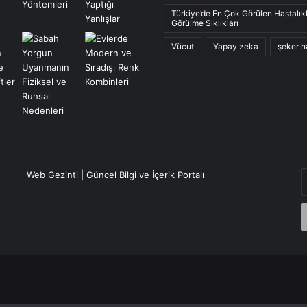
Türkiye’de En Çok Görülen Hastalık
Görülme Sıklıkları
Vücut
Yapay zeka
şeker h
E
Web Gezinti | Güncel Bilgi ve İçerik Portalı
P
a
g