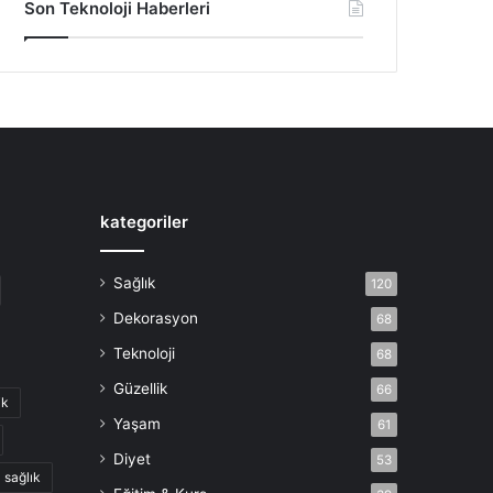
Son Teknoloji Haberleri
kategoriler
Sağlık
120
Dekorasyon
68
Teknoloji
68
Güzellik
66
ik
Yaşam
61
Diyet
53
sağlık