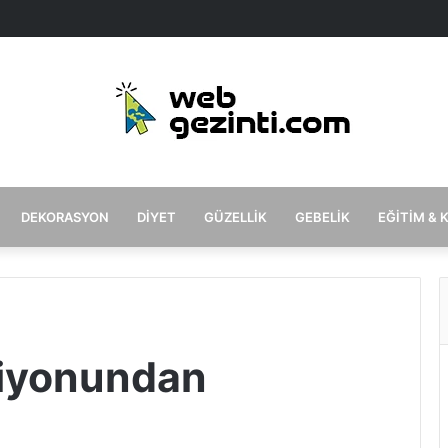
DEKORASYON
DIYET
GÜZELLIK
GEBELIK
EĞITIM & 
siyonundan