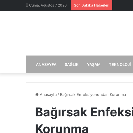
Cuma, Ağustos 7 2026
Son Dakika Haberleri
ANASAYFA
SAĞLIK
YAŞAM
TEKNOLOJI
Anasayfa
/
Bağırsak Enfeksiyonundan Korunma
Bağırsak Enfek
Korunma