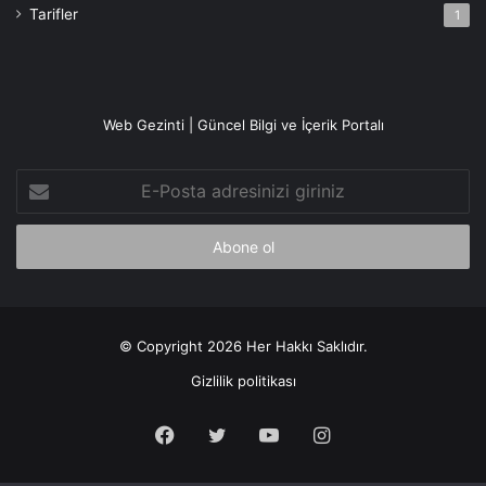
Tarifler
1
Web Gezinti | Güncel Bilgi ve İçerik Portalı
E-
Posta
adresinizi
giriniz
© Copyright 2026 Her Hakkı Saklıdır.
Gizlilik politikası
Facebook
X
YouTube
Instagram