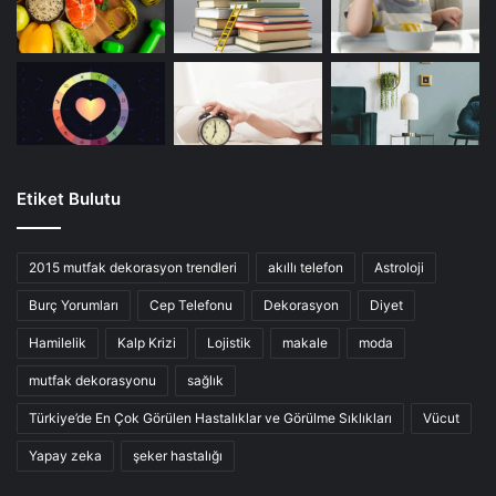
Etiket Bulutu
2015 mutfak dekorasyon trendleri
akıllı telefon
Astroloji
Burç Yorumları
Cep Telefonu
Dekorasyon
Diyet
Hamilelik
Kalp Krizi
Lojistik
makale
moda
mutfak dekorasyonu
sağlık
Türkiye’de En Çok Görülen Hastalıklar ve Görülme Sıklıkları
Vücut
Yapay zeka
şeker hastalığı