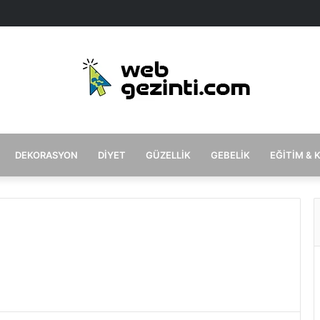
DEKORASYON
DIYET
GÜZELLIK
GEBELIK
EĞITIM & 