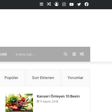
Kenar
Rastgele
Kayıt
Instagram
YouTube
X
Facebook
Bölmesi
Makale
Ol
Arama
Kenar
Rastgele
KURS
yap
Bölmesi
Makale
Popüler
Son Eklenen
Yorumlar
...
Kanseri Önleyen 10 Besin
11 Kasım 2018