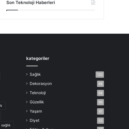
Son Teknoloji Haberleri
kategoriler
Sağlık
120
Dekorasyon
68
Teknoloji
68
Güzellik
66
ik
Yaşam
61
Diyet
53
sağlık