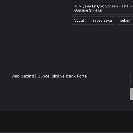
Türkiye’de En Çok Görülen Hastalık
Görülme Sıklıkları
Vücut
Yapay zeka
şeker h
E
Web Gezinti | Güncel Bilgi ve İçerik Portalı
P
a
g