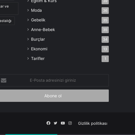
Eğitim & Kurs
39
lar ve
Moda
36
Gebelik
35
astalığı
Anne-Bebek
35
Burçlar
34
Ekonomi
13
Tarifler
1
-
osta
dresinizi
iriniz
Facebook
X
YouTube
Instagram
Gizlilik politikası