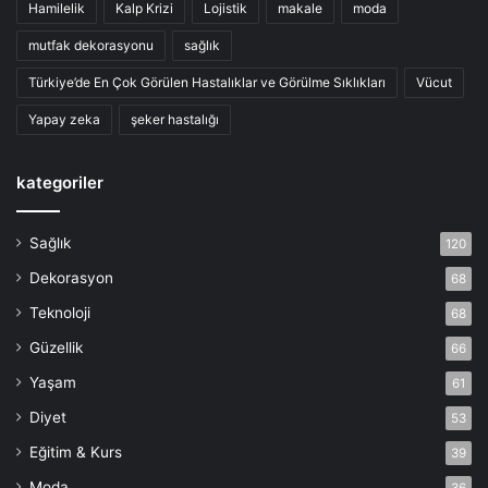
Hamilelik
Kalp Krizi
Lojistik
makale
moda
mutfak dekorasyonu
sağlık
Türkiye’de En Çok Görülen Hastalıklar ve Görülme Sıklıkları
Vücut
Yapay zeka
şeker hastalığı
kategoriler
Sağlık
120
Dekorasyon
68
Teknoloji
68
Güzellik
66
Yaşam
61
Diyet
53
Eğitim & Kurs
39
Moda