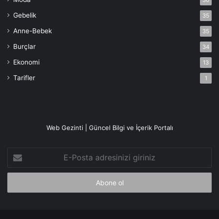
36
Gebelik
35
Anne-Bebek
35
Burçlar
34
Ekonomi
13
Tarifler
1
Web Gezinti | Güncel Bilgi ve İçerik Portalı
E-
Posta
adresinizi
giriniz