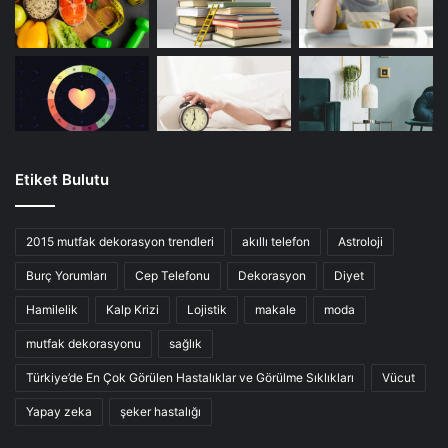
Etiket Bulutu
2015 mutfak dekorasyon trendleri
akıllı telefon
Astroloji
Burç Yorumları
Cep Telefonu
Dekorasyon
Diyet
Hamilelik
Kalp Krizi
Lojistik
makale
moda
mutfak dekorasyonu
sağlık
Türkiye’de En Çok Görülen Hastalıklar ve Görülme Sıklıkları
Vücut
Yapay zeka
şeker hastalığı