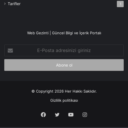
Tarifler
1
Web Gezinti | Güncel Bilgi ve İçerik Portalı
E-
Posta
adresinizi
giriniz
© Copyright 2026 Her Hakkı Saklıdır.
Gizlilik politikası
Facebook
X
YouTube
Instagram