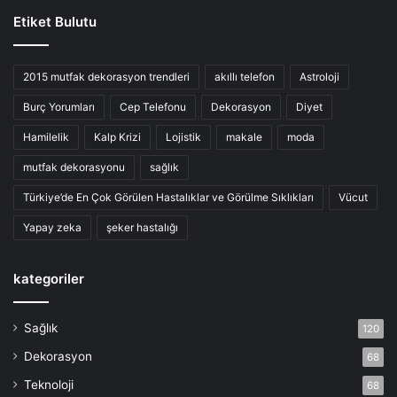
Etiket Bulutu
2015 mutfak dekorasyon trendleri
akıllı telefon
Astroloji
Burç Yorumları
Cep Telefonu
Dekorasyon
Diyet
Hamilelik
Kalp Krizi
Lojistik
makale
moda
mutfak dekorasyonu
sağlık
Türkiye’de En Çok Görülen Hastalıklar ve Görülme Sıklıkları
Vücut
Yapay zeka
şeker hastalığı
kategoriler
Sağlık
120
Dekorasyon
68
Teknoloji
68