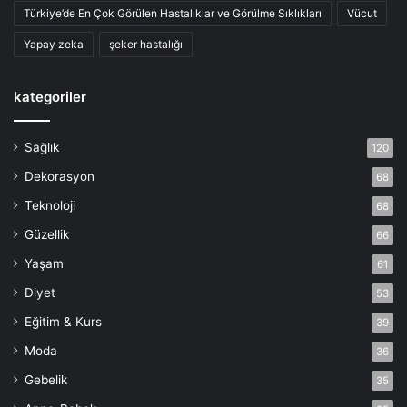
Türkiye’de En Çok Görülen Hastalıklar ve Görülme Sıklıkları
Vücut
Yapay zeka
şeker hastalığı
kategoriler
Sağlık
120
Dekorasyon
68
Teknoloji
68
Güzellik
66
Yaşam
61
Diyet
53
Eğitim & Kurs
39
Moda
36
Gebelik
35