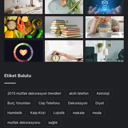
Etiket Bulutu
2015 mutfak dekorasyon trendleri
akıllı telefon
Astroloji
Burç Yorumları
Cep Telefonu
Dekorasyon
Diyet
Hamilelik
Kalp Krizi
Lojistik
makale
moda
mutfak dekorasyonu
sağlık