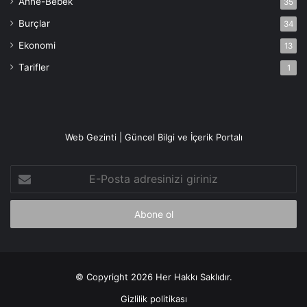
Anne-Bebek
35
Burçlar
34
Ekonomi
13
Tarifler
1
Web Gezinti | Güncel Bilgi ve İçerik Portalı
E-
Posta
adresinizi
giriniz
© Copyright 2026 Her Hakkı Saklıdır.
Gizlilik politikası