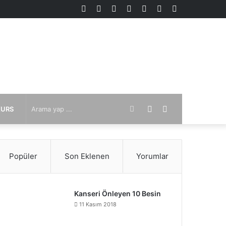
Kenar
Rastgele
Kayıt
Instagram
YouTube
X
Facebook
Bölmesi
Makale
Ol
Arama
Kenar
Rastgele
KURS
yap
Bölmesi
Makale
Popüler
Son Eklenen
Yorumlar
...
Kanseri Önleyen 10 Besin
11 Kasım 2018