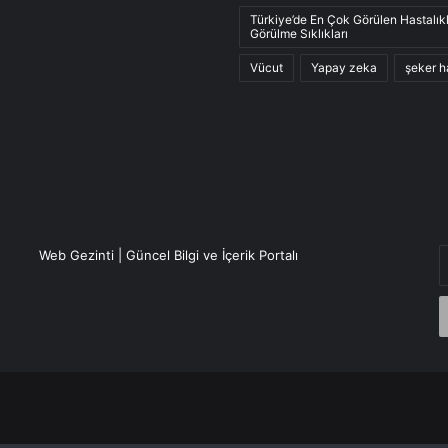
Türkiye’de En Çok Görülen Hastalık
Görülme Sıklıkları
Vücut
Yapay zeka
şeker h
E
Web Gezinti | Güncel Bilgi ve İçerik Portalı
P
a
g