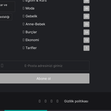
Eğitim & Kurs
39
lar ve
Moda
36
Gebelik
35
astalığı
Anne-Bebek
35
Burçlar
34
Ekonomi
13
Tarifler
1
-
osta
dresinizi
iriniz
Facebook
X
YouTube
Instagram
Gizlilik politikası