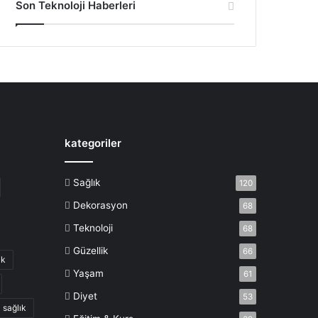
Son Teknoloji Haberleri
kategoriler
Sağlık
120
Dekorasyon
68
Teknoloji
68
Güzellik
66
ik
Yaşam
61
Diyet
53
sağlık