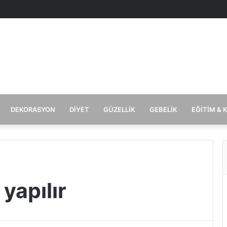
DEKORASYON
DIYET
GÜZELLIK
GEBELIK
EĞITIM & 
yapılır