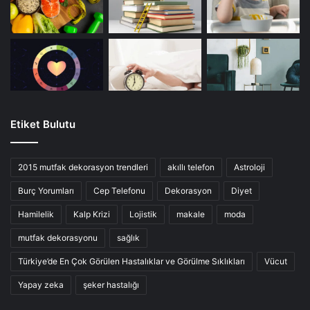
Etiket Bulutu
2015 mutfak dekorasyon trendleri
akıllı telefon
Astroloji
Burç Yorumları
Cep Telefonu
Dekorasyon
Diyet
Hamilelik
Kalp Krizi
Lojistik
makale
moda
mutfak dekorasyonu
sağlık
Türkiye’de En Çok Görülen Hastalıklar ve Görülme Sıklıkları
Vücut
Yapay zeka
şeker hastalığı