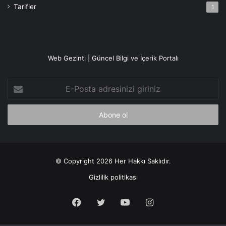
Tarifler
1
Web Gezinti | Güncel Bilgi ve İçerik Portalı
E-
Posta
adresinizi
giriniz
© Copyright 2026 Her Hakkı Saklıdır.
Gizlilik politikası
Facebook
X
YouTube
Instagram