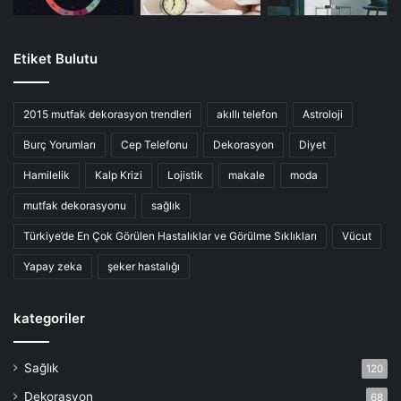
Etiket Bulutu
2015 mutfak dekorasyon trendleri
akıllı telefon
Astroloji
Burç Yorumları
Cep Telefonu
Dekorasyon
Diyet
Hamilelik
Kalp Krizi
Lojistik
makale
moda
mutfak dekorasyonu
sağlık
Türkiye’de En Çok Görülen Hastalıklar ve Görülme Sıklıkları
Vücut
Yapay zeka
şeker hastalığı
kategoriler
Sağlık
120
Dekorasyon
68