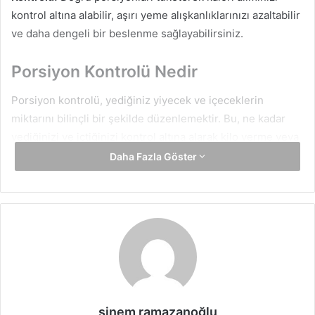
kontrol altına alabilir, aşırı yeme alışkanlıklarınızı azaltabilir
ve daha dengeli bir beslenme sağlayabilirsiniz.
Porsiyon Kontrolü Nedir
Porsiyon kontrolü, yediğiniz yiyecek ve içeceklerin
miktarını bilinçli bir şekilde düzenlemektir. Bu, ne kadar
yediğinizi ve içtiğinizi kontrol altına alarak kilo verme veya
kilo kontrolü hedeflerinize ulaşmanıza yardımcı olur.
Daha Fazla Göster
Porsiyon kontrolü, yemek tabağındaki miktarı kontrol
etmekle birlikte, aynı zamanda yeme hızınızı, çiğneme
sürenizi ve porsiyon boyutlarınızı da içerir.
Porsiyon Kontrolü İçin İpuçları
Yemeğinizi önceden planlayın ve porsiyonlarınızı ölçün:
Yemeklerinizi önceden planlamak ve porsiyonlarınızı
sinem ramazanoğlu
önceden ölçmek, daha kontrollü bir şekilde yemek