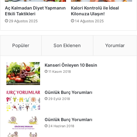
kontrollü bir şekilde tüketmenizi sağlar. Böylece aşırı yeme
Aç Kalmadan Diyet Yapmanın
Kalori Kontrolü ile İdeal
alışkanlığından kaçınabilirsiniz.
Etkili Taktikleri
Kilonuza Ulaşın!
29 Ağustos 2025
14 Ağustos 2025
Mutfak tartısından yararlanın:
Mutfak tartısı kullanarak
yiyeceklerin ağırlığını ölçebilirsiniz. Bu şekilde porsiyonları
daha doğru bir şekilde kontrol edebilirsiniz.
Popüler
Son Eklenen
Yorumlar
Porsiyon Kontrolü ve Kalori Kontrolü
Kanseri Önleyen 10 Besin
Porsiyon kontrolü, kalori kontrolünü sağlamak için
11 Kasım 2018
önemlidir. Birçok yiyecek, özellikle işlenmiş gıdalar ve
restoran yemekleri, yüksek kalori içerebilir. Ancak
Günlük Burç Yorumları
porsiyonlarınızı kontrol altına aldığınızda, kalori alımınızı
29 Eylül 2018
azaltabilirsiniz. İşte porsiyon kontrolü ile kalori kontrolü
arasındaki ilişkiyi güçlendirmenin yolları:
Günlük Burç Yorumları
Etiketleri okuyun:
Ambalajlı gıdalarda bulunan besin
24 Haziran 2018
etiketlerini okumak, porsiyon büyüklüklerini ve içerdikleri