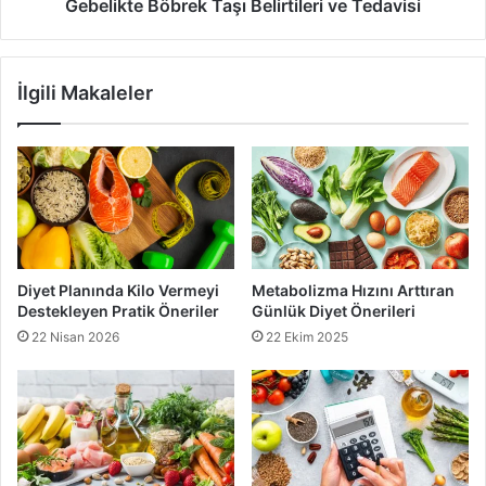
Gebelikte Böbrek Taşı Belirtileri ve Tedavisi
Doldurucu yan tabaklardan kaçının:
Restoranlarda
genellikle doldurucu yan tabaklar sunulur. Bunlar
genellikle ekstra kalori ve yağ içerir. Yan tabakları
İlgili Makaleler
sınırlamak veya isteğe bağlı olarak almak porsiyon kontrolü
sağlamak için önemlidir.
Evde Porsiyon Kontrolü
Evde yemek hazırlarken ve yemek yediğinizde porsiyon
kontrolünü sağlamak için şu adımları izleyebilirsiniz:
Diyet Planında Kilo Vermeyi
Metabolizma Hızını Arttıran
Destekleyen Pratik Öneriler
Günlük Diyet Önerileri
Tarifleri ölçeklendirin:
Bir tarifi takip ederken porsiyonları
22 Nisan 2026
22 Ekim 2025
ölçeklendirebilirsiniz. Örneğin, tarifte belirtilen porsiyon
miktarını yarıya indirebilir veya ikiye katlayabilirsiniz.
Yiyecekleri hazır porsiyonlara ayırın:
Özellikle
atıştırmalıklar için yiyecekleri hazır porsiyonlara ayırmak,