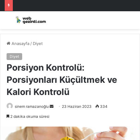
Anasayfa
/
Diyet
Diyet
Porsiyon Kontrolü:
Porsiyonları Küçültmek ve
Kalori Kontrolü
Bir
sinem ramazanoğlu
23 Haziran 2023
334
e-
2 dakika okuma süresi
posta
göndermek