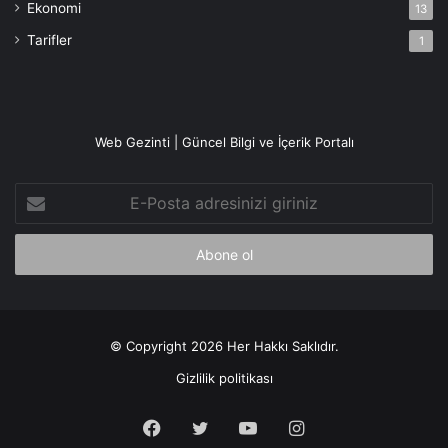
Ekonomi
13
Tarifler
1
Web Gezinti | Güncel Bilgi ve İçerik Portalı
E-
Posta
adresinizi
giriniz
© Copyright 2026 Her Hakkı Saklıdır.
Gizlilik politikası
Facebook
X
YouTube
Instagram