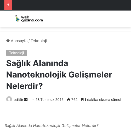
Anasayfa
/
Teknoloji
Teknoloji
Sağlık Alanında
Nanoteknolojik Gelişmeler
Nelerdir?
Bir
editör
28 Temmuz 2015
762
1 dakika okuma süresi
e-
posta
göndermek
Sağlık Alanında Nanoteknolojik Gelişmeler Nelerdir?