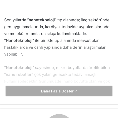
Son yıllarda
“nanoteknoloji”
tıp alanında; ilaç sektöründe,
gen uygulamalarında, kardiyak tedavide uygulamalarında
ve moleküler tanılarda sıkça kullanılmaktadır.
“Nanoteknoloji”
ile birlikte tıp alanında mevcut olan
hastalıklarda ve canlı yapısında daha derin araştırmalar
yapılabilir.
“Nanoteknoloji
” sayesinde, mikro boyutlarda üretilebilen
“nano robotlar”
çok yakın gelecekte tedavi amaçlı
kullanılabilecektir. Günümüzde, nano boyutta olan ve çok
fonksiyonlu olabilen bu robotları insan kanına enjekte edip,
Daha Fazla Göster
insan vücudu içerisinde hasarlı dokuları onarabilecek
“nano robot”
teknolojileri ile ilgili proje çalışmaları
yapılmaktadır. Örneğin beynin kılcal damarları
tıkandığında,
“nano tüpler”
yardımı ile bu tıkanmalar