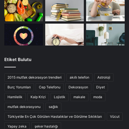
Etiket Bulutu
2015 mutfak dekorasyon trendleri
akıllı telefon
Astroloji
Burç Yorumları
Cep Telefonu
Dekorasyon
Diyet
Hamilelik
Kalp Krizi
Lojistik
makale
moda
mutfak dekorasyonu
sağlık
Türkiye’de En Çok Görülen Hastalıklar ve Görülme Sıklıkları
Vücut
Yapay zeka
şeker hastalığı