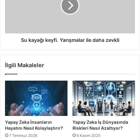
ile
daha
zevkli
Su kayağı keyfi. Yarışmalar ile daha zevkli
İlgili Makaleler
Yapay Zeka İnsanların
Yapay Zeka İş Dünyasında
Hayatını Nasıl Kolaylaştırır?
Riskleri Nasıl Azaltıyor?
7 Temmuz 2026
6 Kasım 2025