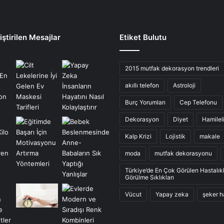
ştirilen Mesajlar
Etiket Bulutu
2015 mutfak dekorasyon trendleri
akıllı telefon
Astroloji
Burç Yorumları
Cep Telefonu
Dekorasyon
Diyet
Hamilel
Kalp Krizi
Lojistik
makale
moda
mutfak dekorasyonu
Türkiye’de En Çok Görülen Hastalık
Görülme Sıklıkları
Vücut
Yapay zeka
şeker h