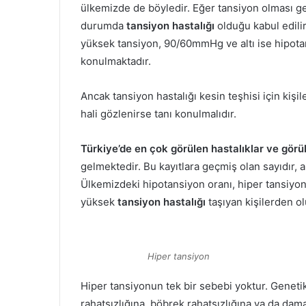
ülkemizde de böyledir. Eğer tansiyon olması g
durumda
tansiyon hastalığı
olduğu kabul edili
yüksek tansiyon, 90/60mmHg ve altı ise hipotan
konulmaktadır.
Ancak tansiyon hastalığı kesin teşhisi için kişil
hali gözlenirse tanı konulmalıdır.
Türkiye’de en çok görülen hastalıklar ve görül
gelmektedir. Bu kayıtlara geçmiş olan sayıdır,
Ülkemizdeki hipotansiyon oranı, hiper tansiyon 
yüksek
tansiyon hastalığı
taşıyan kişilerden o
Hiper tansiyon
Hiper tansiyonun tek bir sebebi yoktur. Genetik 
rahatsızlığına, böbrek rahatsızlığına ya da dam