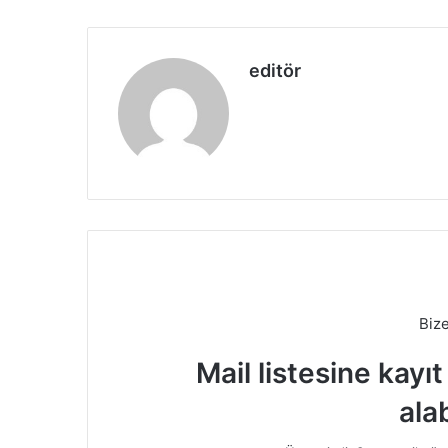
editör
Biz
Mail listesine kayı
alab