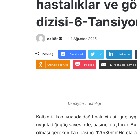
hastalıklar ve gö
dizisi-6-Tansiyo
Bir
editör
1 Ağustos 2015
e-
posta
Paylaş
Facebook
X
LinkedIn
göndermek
Odnoklassniki
Pocket
E-Posta ile paylaş
tansiyon hastalığı
Kalbimiz kanı vücuda dağıtmak için bir güç uyg
uyguladığı güç sayesinde, basınç oluşturur. Bu
olması gereken kan basıncı 120/80mmHg olarak