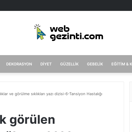
DEKORASYON
DIYET
GÜZELLIK
GEBELIK
EĞITIM & 
klar ve görülme sıklıkları yazı dizisi-6-Tansiyon Hastalığı
ok görülen