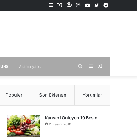
Kenar
Rastgele
Kayıt
Instagram
YouTube
X
Facebook
Bölmesi
Makale
Ol
Arama
Kenar
Rastgele
KURS
yap
Bölmesi
Makale
Popüler
Son Eklenen
Yorumlar
...
Kanseri Önleyen 10 Besin
11 Kasım 2018