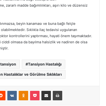
, zararlı madde bağımlılıkları, aşırı kilo ve düzensiz
alınmazsa, beyin kanaması ve buna bağlı felçle
labilmektedir. Sıklıkla ilaç tedavisi uygulanan
doktor kontrollerini yaptırması, hayati önem taşımaktadır.
i ciddi olmasa da bayılma halsizlik ve nadiren de olsa
iştir.
tansiyon
Tansiyon Hastalığı
 Hastalıklar ve Görülme Sıklıkları
erest
Reddit
VKontakte
Odnoklassniki
Pocket
E-Posta ile paylaş
Yazdır