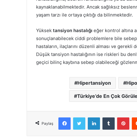
kaynaklanabilmektedir. Ancak sağlıksız beslenme
yaşam tarzı ile ortaya çıktığı da bilinmektedir.
Yüksek
tansiyon hastalığı
eğer kontrol altına 
sonuçlanabilecek ciddi problemlere bile sebep o
hastaların, ilaçlarını düzenli alması ve gerekli 
Düşük tansiyon hastalığının ise riskleri bu denl
geçici bilinç kaybına sebep olabileceği gözlenm
Hipertansiyon
Hipo
Türkiye’de En Çok Görülen
Facebook
X
LinkedIn
Tumblr
Pint
Paylaş