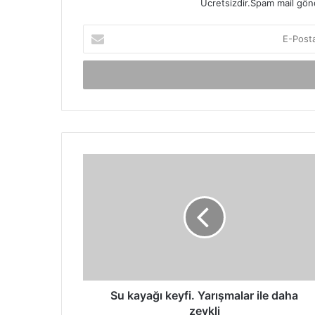
Ücretsizdir.Spam mail gönde
E-
Posta
adresinizi
giriniz
Su
kayağı
keyfi.
Yarışmalar
ile
daha
zevkli
Su kayağı keyfi. Yarışmalar ile daha
zevkli