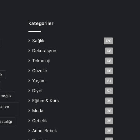
kategoriler
Sağlık
120
Dekorasyon
68
Teknoloji
68
Güzellik
66
ik
Yaşam
61
Diyet
53
sağlık
Eğitim & Kurs
39
lar ve
Moda
36
Gebelik
35
astalığı
Anne-Bebek
35