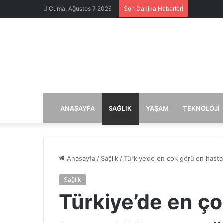
Cuma, Ağustos 7 2026
Son Dakika Haberleri
ANASAYFA
SAĞLIK
YAŞAM
TEKNOLOJI
Anasayfa
/
Sağlık
/
Türkiye’de en çok görülen hastalı
Sağlık
Türkiye’de en ç