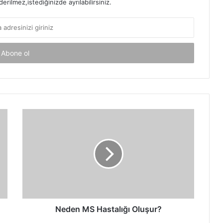
rilmez,istediğinizde ayrılabilirsiniz.
Neden
MS
Hastalığı
Oluşur?
Neden MS Hastalığı Oluşur?