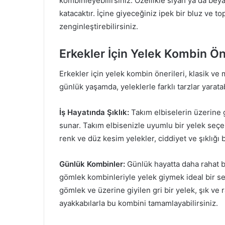
kombinleyebilirsiniz. Özellikle siyah ya da beyaz
katacaktır. İçine giyeceğiniz ipek bir bluz ve 
zenginleştirebilirsiniz.
Erkekler İçin Yelek Kombin Öne
Erkekler için yelek kombin önerileri, klasik ve mo
günlük yaşamda, yeleklerle farklı tarzlar yaratab
İş Hayatında Şıklık:
Takım elbiselerin üzerine 
sunar. Takım elbisenizle uyumlu bir yelek seçe
renk ve düz kesim yelekler, ciddiyet ve şıklığı 
Günlük Kombinler:
Günlük hayatta daha rahat bi
gömlek kombinleriyle yelek giymek ideal bir seç
gömlek ve üzerine giyilen gri bir yelek, şık ve 
ayakkabılarla bu kombini tamamlayabilirsiniz.