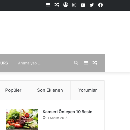
Kenar
Rastgele
Kayıt
Instagram
YouTube
X
Facebook
Bölmesi
Makale
Ol
Arama
Kenar
Rastgele
KURS
yap
Bölmesi
Makale
Popüler
Son Eklenen
Yorumlar
...
Kanseri Önleyen 10 Besin
11 Kasım 2018