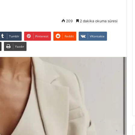
209
2 dakika okuma süresi
Tumblr
Pinterest
Reddit
VKontakte
Yazdır