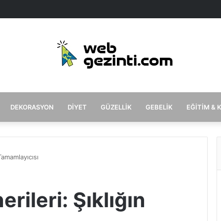
DEKORASYON
DIYET
GÜZELLIK
GEBELIK
EĞITIM & 
Tamamlayıcısı
rileri: Şıklığın