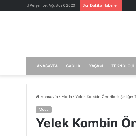
Perşembe, Ağustos 6 2026
Son Dakika Haberleri
ANASAYFA
SAĞLIK
YAŞAM
TEKNOLOJI
Anasayfa
/
Moda
/
Yelek Kombin Önerileri: Şıklığın 
Moda
Yelek Kombin Öne