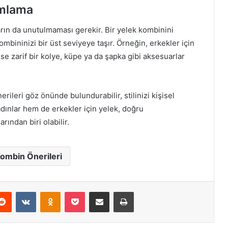
amlama
rın da unutulmaması gerekir. Bir yelek kombinini
bininizi bir üst seviyeye taşır. Örneğin, erkekler için
 ise zarif bir kolye, küpe ya da şapka gibi aksesuarlar
rileri göz önünde bulundurabilir, stilinizi kişisel
adınlar hem de erkekler için yelek, doğru
ndan biri olabilir.
ombin Önerileri
erest
Reddit
VKontakte
Odnoklassniki
Pocket
E-Posta ile paylaş
Yazdır