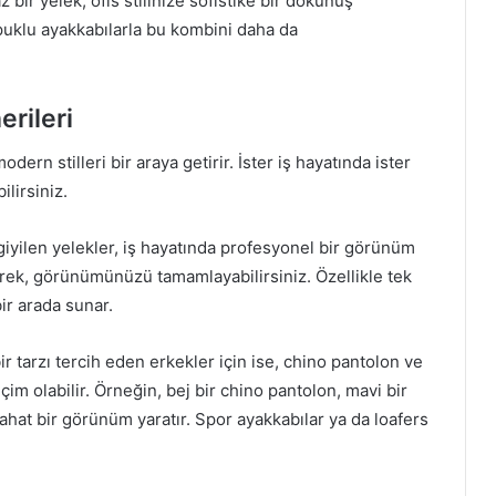
 bir yelek, ofis stilinize sofistike bir dokunuş
topuklu ayakkabılarla bu kombini daha da
rileri
dern stilleri bir araya getirir. İster iş hayatında ister
ilirsiniz.
giyilen yelekler, iş hayatında profesyonel bir görünüm
rek, görünümünüzü tamamlayabilirsiniz. Özellikle tek
bir arada sunar.
r tarzı tercih eden erkekler için ise, chino pantolon ve
im olabilir. Örneğin, bej bir chino pantolon, mavi bir
rahat bir görünüm yaratır. Spor ayakkabılar ya da loafers