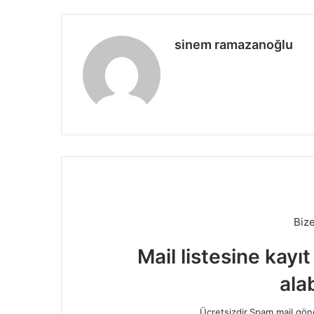
sinem ramazanoğlu
Biz
Mail listesine kayı
alab
Ücretsizdir.Spam mail gönde