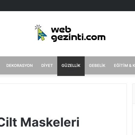
DEKORASYON
DIYET
GÜZELLIK
GEBELIK
EĞITIM & 
ilt Maskeleri