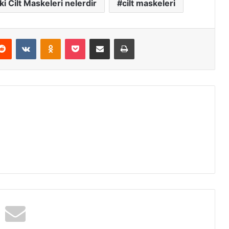
 Cilt Maskeleri nelerdir
cilt maskeleri
erest
Reddit
VKontakte
Odnoklassniki
Pocket
E-Posta ile paylaş
Yazdır