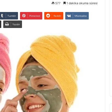
577
1 dakika okuma süresi
Tumblr
Pinterest
Reddit
VKontakte
Yazdır