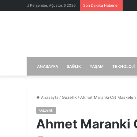
Perşembe, Ağustos 6 2026
Son Dakika Haberleri
ANASAYFA
SAĞLIK
YAŞAM
TEKNOLOJI
Anasayfa
/
Güzellik
/
Ahmet Maranki Cilt Maskeleri
Güzellik
Ahmet Maranki C