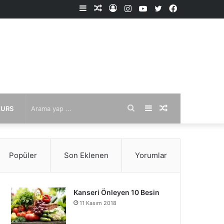
Kenar
Rastgele
Kayıt
Instagram
YouTube
X
Facebook
Bölmesi
Makale
Ol
Arama
Kenar
Rastgele
KURS
yap
Bölmesi
Makale
Popüler
Son Eklenen
Yorumlar
...
Kanseri Önleyen 10 Besin
11 Kasım 2018