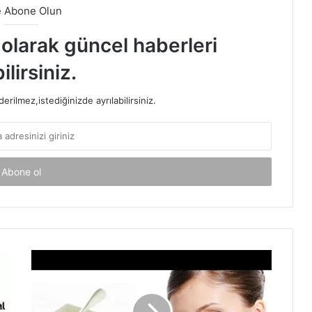
e Abone Olun
t olarak güncel haberleri
ilirsiniz.
rilmez,istediğinizde ayrılabilirsiniz.
Patates
Maskesi