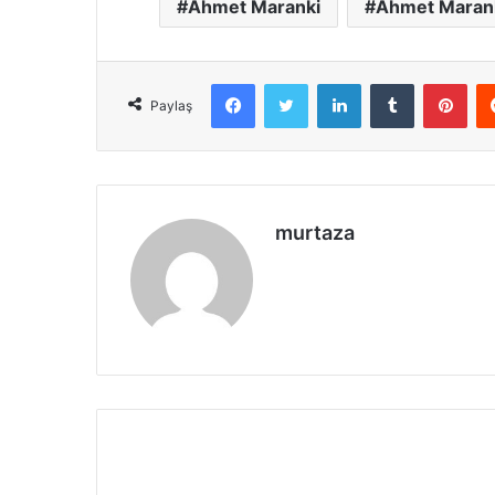
Ahmet Maranki
Ahmet Maranki
Facebook
X
LinkedIn
Tumblr
Pint
Paylaş
murtaza