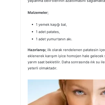
yaşlanma belirtilerinin azaltılmasını sağlamakta
Malzemeler
;
1 yemek kaşığı bal,
1 adet patates,
1 adet yumurtanın akı.
Hazırlanışı
; ilk olarak rendelenen patatesin içe
eklenerek karışım iyice homojen hale gelecek ş
yarım saat bekletilir. Daha sonrasında ılık su il
yeterli olmaktadır.