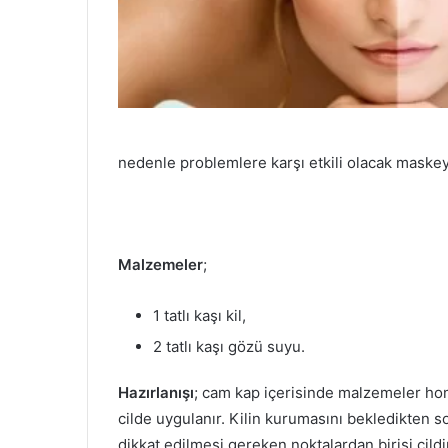
nedenle problemlere karşı etkili olacak maskey
Malzemeler
;
1 tatlı kaşı kil,
2 tatlı kaşı gözü suyu.
Hazırlanışı
; cam kap içerisinde malzemeler hom
cilde uygulanır. Kilin kurumasını bekledikten so
dikkat edilmesi gereken noktalardan birisi cild