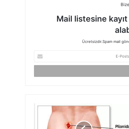
Biz
Mail listesine kayı
alab
Ücretsizdir.Spam mail gönde
E-
Posta
adresinizi
giriniz
Kuyruk
Sokumunda
İltihap