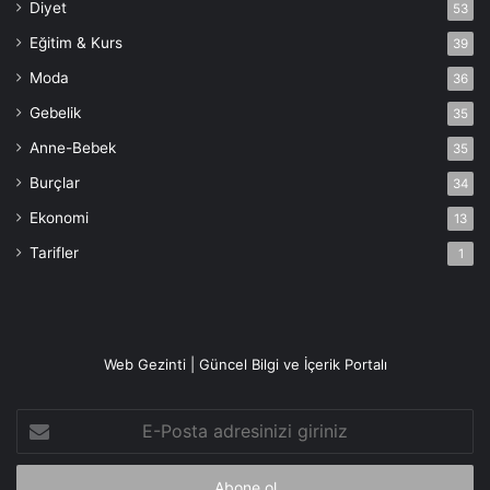
Diyet
53
Eğitim & Kurs
39
Moda
36
Gebelik
35
Anne-Bebek
35
Burçlar
34
Ekonomi
13
Tarifler
1
Web Gezinti | Güncel Bilgi ve İçerik Portalı
E-
Posta
adresinizi
giriniz