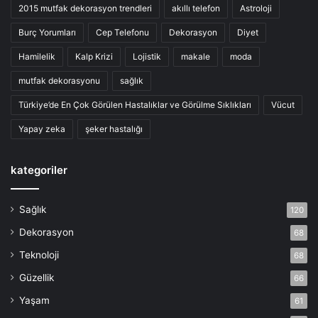
2015 mutfak dekorasyon trendleri
akıllı telefon
Astroloji
Burç Yorumları
Cep Telefonu
Dekorasyon
Diyet
Hamilelik
Kalp Krizi
Lojistik
makale
moda
mutfak dekorasyonu
sağlık
Türkiye’de En Çok Görülen Hastalıklar ve Görülme Sıklıkları
Vücut
Yapay zeka
şeker hastalığı
kategoriler
Sağlık
120
Dekorasyon
68
Teknoloji
68
Güzellik
66
Yaşam
61