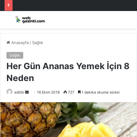
Anasayfa
/
Sağlık
Sağlık
Her Gün Ananas Yemek İçin 8
Neden
Bir
editör
16 Ekim 2018
727
1 dakika okuma süresi
e-
posta
göndermek