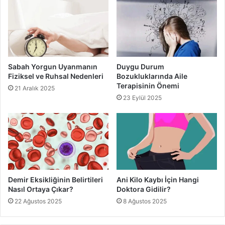
Yorgunluğu Önler
Ananas tüketimi sayesinde kişiler kaybolan enerjilerini
kazanır. Bu sayede de yorgunluk önlenir.
Sabah Yorgun Uyanmanın
Duygu Durum
Saç Güzelliği Sağlar
Fiziksel ve Ruhsal Nedenleri
Bozukluklarında Aile
Terapisinin Önemi
21 Aralık 2025
Düzenli ananas tüketimi
kişilerin saçlarının daha canlı ve
23 Eylül 2025
parlak olmasına yardımcı olur.
ananas
Ananasın faydaları
her gün ananas yemek
Demir Eksikliğinin Belirtileri
Ani Kilo Kaybı İçin Hangi
Nasıl Ortaya Çıkar?
Doktora Gidilir?
22 Ağustos 2025
8 Ağustos 2025