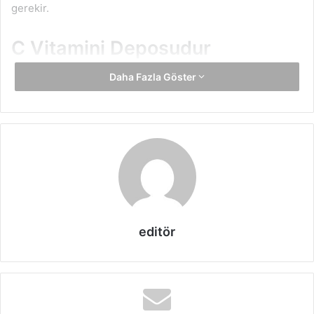
gerekir.
C Vitamini Deposudur
Daha Fazla Göster
Ananasın en önemli faydası C vitamini deposu olmasıdır.
Yüksek oranda C vitamini barındırması dolayısı ile
insanların özellikle kış aylarında tüketmesi gereklidir.
Ancak bu sayede vücudun C vitamini ihtiyacı da fazlası ile
karşılanır.
Kanserden Korur
Ananas antioksidan içerir. Bu özelliği sayesinde de vücutta
editör
dolaşan serbest radikaller karşısında önemli bir koruma
sağlar.
Ananasın faydaları
arasında bulunan kanseri
önleme ise pek çok kişinin düzenli olarak ananas
tüketmesine olanak sağlar.