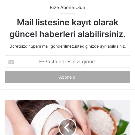
Bize Abone Olun
Mail listesine kayıt olarak
güncel haberleri alabilirsiniz.
Ücretsizdir.Spam mail gönderilmez,istediğinizde ayrılabilirsiniz.
E-
Posta
adresinizi
giriniz
Bağışıklığı Güçlendirir
Antioksidan seviyesinin yüksek olması kişilerin
bağışıklığını güçlendiren bir durumdur. Bu sayede de pek
Cildi
Kışa
çok hastalık karşısında önemli bir koruma elde
Hazırlamanın
edebilirsiniz.
Püf
Noktaları!