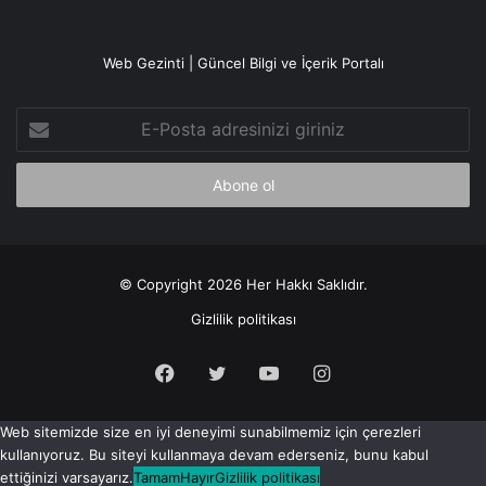
Web Gezinti | Güncel Bilgi ve İçerik Portalı
E-
Posta
adresinizi
giriniz
© Copyright 2026 Her Hakkı Saklıdır.
Gizlilik politikası
Facebook
X
YouTube
Instagram
Web sitemizde size en iyi deneyimi sunabilmemiz için çerezleri
kullanıyoruz. Bu siteyi kullanmaya devam ederseniz, bunu kabul
ettiğinizi varsayarız.
Tamam
Hayır
Gizlilik politikası