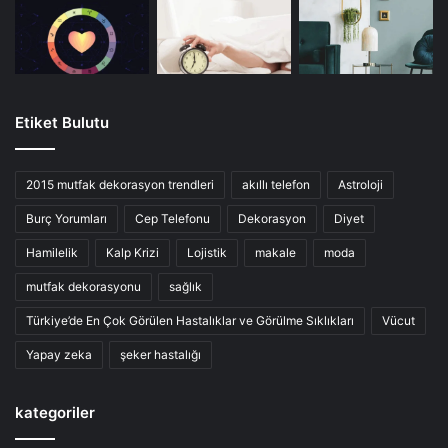
Etiket Bulutu
2015 mutfak dekorasyon trendleri
akıllı telefon
Astroloji
Burç Yorumları
Cep Telefonu
Dekorasyon
Diyet
Hamilelik
Kalp Krizi
Lojistik
makale
moda
mutfak dekorasyonu
sağlık
Türkiye’de En Çok Görülen Hastalıklar ve Görülme Sıklıkları
Vücut
Yapay zeka
şeker hastalığı
kategoriler