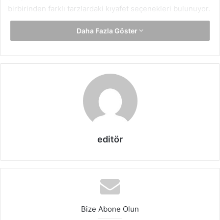
birbirinden farklı tarzlardaki kıyafet seçenekleri bulunuyor.
Daha Fazla Göster
editör
Plajda özellikle kullanılacak olan elbiselerin yanı sıra
sandalet veya terlikler daha rahat hareket edilmesini
sağlamaktadır. Modayı yakından takip etmek ve özellikle
modaya uygun şekilde giyinmek isteyenler için
2018
Bize Abone Olun
trendleri
yapılacak olan tercihler konusunda belirleyici