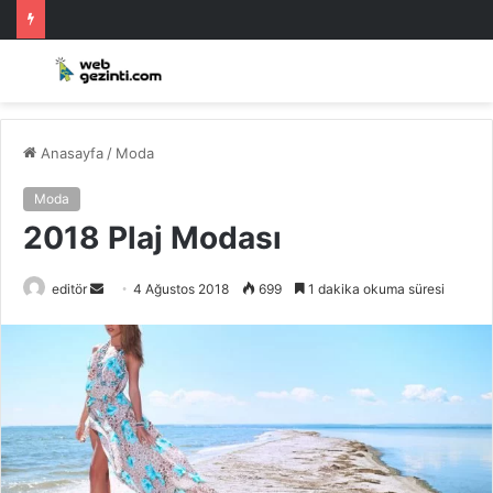
Anasayfa
/
Moda
Moda
2018 Plaj Modası
Bir
editör
4 Ağustos 2018
699
1 dakika okuma süresi
e-
posta
göndermek