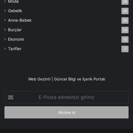
Moda
36
Gebelik
35
Anne-Bebek
35
Burçlar
34
Ekonomi
13
Tarifler
1
Web Gezinti | Güncel Bilgi ve İçerik Portalı
E-
Posta
adresinizi
giriniz