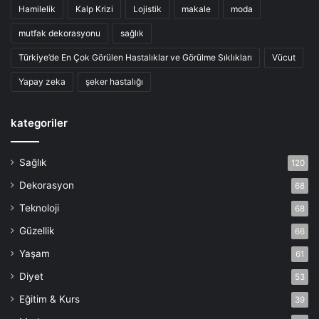
Hamilelik
Kalp Krizi
Lojistik
makale
moda
mutfak dekorasyonu
sağlık
Türkiye’de En Çok Görülen Hastalıklar ve Görülme Sıklıkları
Vücut
Yapay zeka
şeker hastalığı
kategoriler
Sağlık
120
Dekorasyon
68
Teknoloji
68
Güzellik
66
Yaşam
61
Diyet
53
Eğitim & Kurs
39