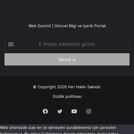
Web Gezinti | Güncel Bilgi ve İçerik Portalı
E-
Posta
adresinizi
giriniz
© Copyright 2026 Her Hakkı Saklıdır.
Gizlilik politikası
Facebook
X
YouTube
Instagram
Web sitemizde size en iyi deneyimi sunabilmemiz için çerezleri
kullanıyoruz. Bu siteyi kullanmaya devam ederseniz, bunu kabul