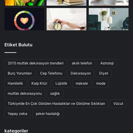
Etiket Bulutu
2015 mutfak dekorasyon trendleri
akıllı telefon
Astroloji
Burç Yorumları
Cep Telefonu
Dekorasyon
Diyet
Hamilelik
Kalp Krizi
Lojistik
makale
moda
mutfak dekorasyonu
sağlık
Türkiye’de En Çok Görülen Hastalıklar ve Görülme Sıklıkları
Vücut
Yapay zeka
şeker hastalığı
kategoriler