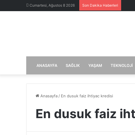
Cumartesi, Ağustos 8 2026
Son Dakika Haberleri
ANASAYFA
SAĞLIK
YAŞAM
TEKNOLOJI
Anasayfa
/
En dusuk faiz ihtiyac kredisi
En dusuk faiz iht