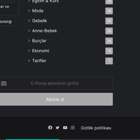
Eğitim & Kurs
39
lar ve
Moda
36
Gebelik
35
astalığı
Anne-Bebek
35
Burçlar
34
Ekonomi
13
Tarifler
1
-
osta
dresinizi
iriniz
Facebook
X
YouTube
Instagram
Gizlilik politikası