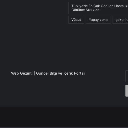
Türkiye’de En Çok Görülen Hastalık
Görülme Sıklıkları
Vücut
Yapay zeka
şeker h
E
Web Gezinti | Güncel Bilgi ve İçerik Portalı
P
a
g