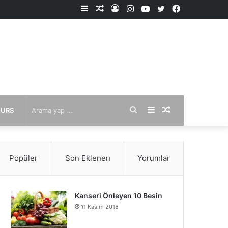
Kenar
Rastgele
Kayıt
Instagram
YouTube
X
Facebook
Bölmesi
Makale
Ol
Arama
Kenar
Rastgele
KURS
yap
Bölmesi
Makale
Popüler
Son Eklenen
Yorumlar
...
Kanseri Önleyen 10 Besin
11 Kasım 2018