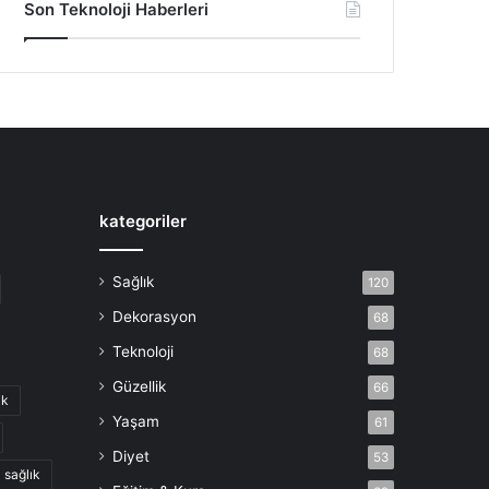
Son Teknoloji Haberleri
kategoriler
Sağlık
120
Dekorasyon
68
Teknoloji
68
Güzellik
66
ik
Yaşam
61
Diyet
53
sağlık