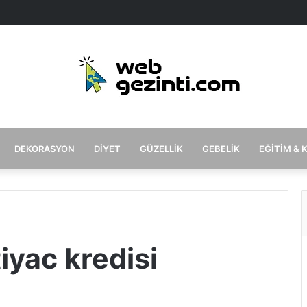
DEKORASYON
DIYET
GÜZELLIK
GEBELIK
EĞITIM & 
iyac kredisi