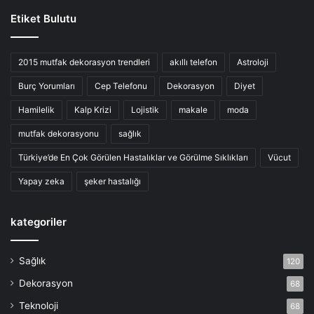
Etiket Bulutu
2015 mutfak dekorasyon trendleri
akıllı telefon
Astroloji
Burç Yorumları
Cep Telefonu
Dekorasyon
Diyet
Hamilelik
Kalp Krizi
Lojistik
makale
moda
mutfak dekorasyonu
sağlık
Türkiye’de En Çok Görülen Hastalıklar ve Görülme Sıklıkları
Vücut
Yapay zeka
şeker hastalığı
kategoriler
Sağlık
120
Dekorasyon
68
Teknoloji
68