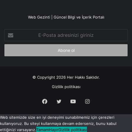
Web Gezinti | Güncel Bilgi ve İçerik Portalı
E-
Posta
adresinizi
giriniz
© Copyright 2026 Her Hakkı Saklıdır.
Gizlilik politikası
Facebook
X
YouTube
Instagram
Web sitemizde size en iyi deneyimi sunabilmemiz için çerezleri
kullanıyoruz. Bu siteyi kullanmaya devam ederseniz, bunu kabul
ettiğinizi varsayarız.
Tamam
Hayır
Gizlilik politikası