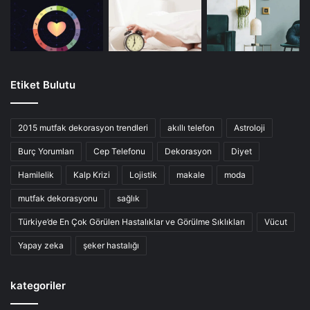
Etiket Bulutu
2015 mutfak dekorasyon trendleri
akıllı telefon
Astroloji
Burç Yorumları
Cep Telefonu
Dekorasyon
Diyet
Hamilelik
Kalp Krizi
Lojistik
makale
moda
mutfak dekorasyonu
sağlık
Türkiye’de En Çok Görülen Hastalıklar ve Görülme Sıklıkları
Vücut
Yapay zeka
şeker hastalığı
kategoriler