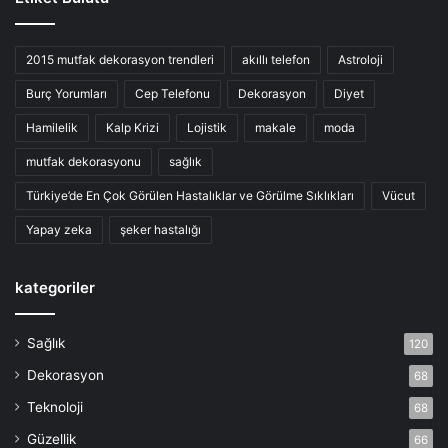
2015 mutfak dekorasyon trendleri
akıllı telefon
Astroloji
Burç Yorumları
Cep Telefonu
Dekorasyon
Diyet
Hamilelik
Kalp Krizi
Lojistik
makale
moda
mutfak dekorasyonu
sağlık
Türkiye’de En Çok Görülen Hastalıklar ve Görülme Sıklıkları
Vücut
Yapay zeka
şeker hastalığı
kategoriler
Sağlık
120
Dekorasyon
68
Teknoloji
68
Güzellik
66