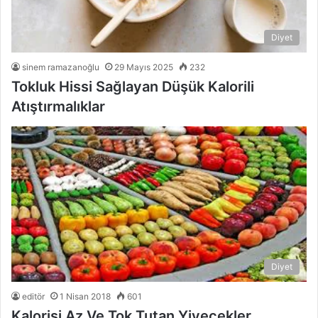
Diyet
sinem ramazanoğlu
29 Mayıs 2025
232
Tokluk Hissi Sağlayan Düşük Kalorili
Atıştırmalıklar
Diyet
editör
1 Nisan 2018
601
Kalorisi Az Ve Tok Tutan Yiyecekler