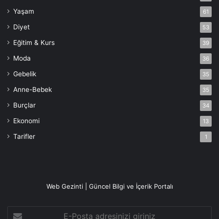
Yaşam
61
Diyet
53
Eğitim & Kurs
39
Moda
36
Gebelik
35
Anne-Bebek
35
Burçlar
34
Ekonomi
13
Tarifler
1
Web Gezinti | Güncel Bilgi ve İçerik Portalı
E-