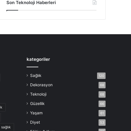
Son Teknoloji Haberleri
kategoriler
Sağlık
120
Dekorasyon
68
Teknoloji
68
Güzellik
66
ik
Yaşam
61
Diyet
53
sağlık