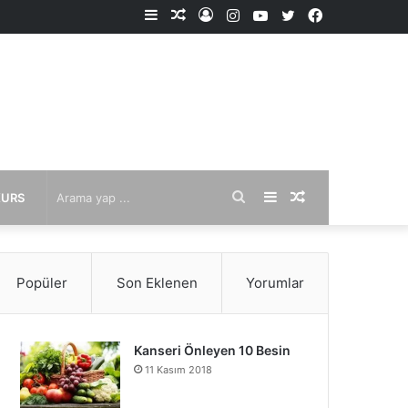
Kenar
Rastgele
Kayıt
Instagram
YouTube
X
Facebook
Bölmesi
Makale
Ol
Arama
Kenar
Rastgele
KURS
yap
Bölmesi
Makale
Popüler
Son Eklenen
Yorumlar
...
Kanseri Önleyen 10 Besin
11 Kasım 2018