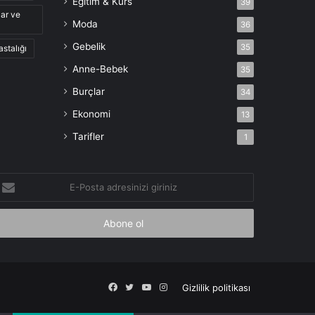
Eğitim & Kurs
39
lar ve
Moda
36
Gebelik
35
astalığı
Anne-Bebek
35
Burçlar
34
Ekonomi
13
Tarifler
1
-
osta
dresinizi
iriniz
Facebook
X
YouTube
Instagram
Gizlilik politikası