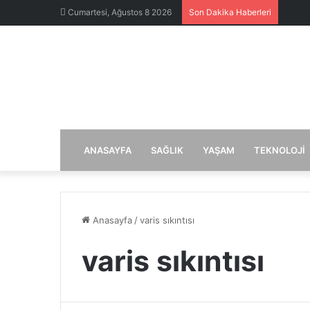
Cumartesi, Ağustos 8 2026
Son Dakika Haberleri
ANASAYFA
SAĞLIK
YAŞAM
TEKNOLOJI
Anasayfa
/
varis sıkıntısı
varis sıkıntısı