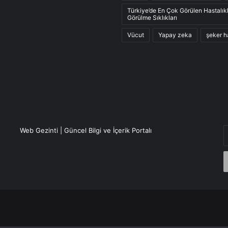
Türkiye’de En Çok Görülen Hastalık
Görülme Sıklıkları
Vücut
Yapay zeka
şeker h
E
Web Gezinti | Güncel Bilgi ve İçerik Portalı
P
a
g