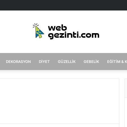
DEKORASYON
DIYET
GÜZELLIK
GEBELIK
EĞITIM & 