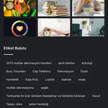
Etiket Bulutu
2015 mutfak dekorasyon trendleri
akıllı telefon
Astroloji
Burç Yorumları
Cep Telefonu
Dekorasyon
Diyet
Hamilelik
Kalp Krizi
Lojistik
makale
moda
mutfak dekorasyonu
sağlık
Türkiye’de En Çok Görülen Hastalıklar ve Görülme Sıklıkları
Vücut
Yapay zeka
şeker hastalığı