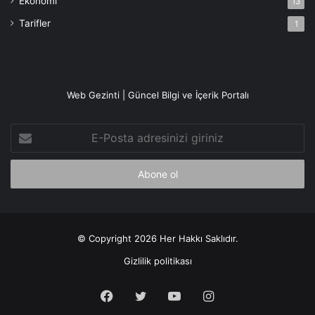
Ekonomi
13
Tarifler
1
Web Gezinti | Güncel Bilgi ve İçerik Portalı
E-
Posta
adresinizi
giriniz
© Copyright 2026 Her Hakkı Saklıdır.
Gizlilik politikası
Facebook
X
YouTube
Instagram