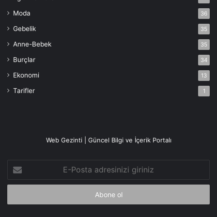
Moda
36
Gebelik
35
Anne-Bebek
35
Burçlar
34
Ekonomi
13
Tarifler
1
Web Gezinti | Güncel Bilgi ve İçerik Portalı
E-
Posta
adresinizi
giriniz