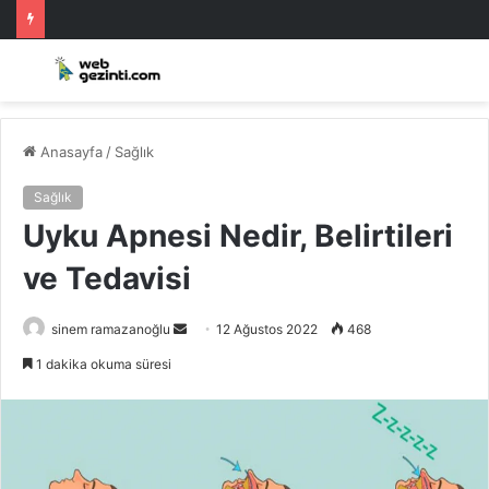
Anasayfa
/
Sağlık
Sağlık
Uyku Apnesi Nedir, Belirtileri
ve Tedavisi
Bir
sinem ramazanoğlu
12 Ağustos 2022
468
e-
1 dakika okuma süresi
posta
göndermek