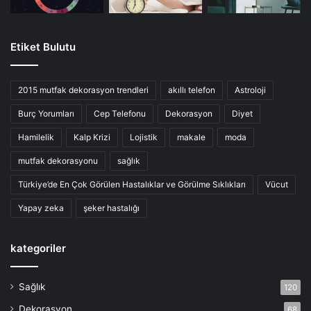
Etiket Bulutu
2015 mutfak dekorasyon trendleri
akıllı telefon
Astroloji
Burç Yorumları
Cep Telefonu
Dekorasyon
Diyet
Hamilelik
Kalp Krizi
Lojistik
makale
moda
mutfak dekorasyonu
sağlık
Türkiye’de En Çok Görülen Hastalıklar ve Görülme Sıklıkları
Vücut
Yapay zeka
şeker hastalığı
kategoriler
Sağlık
120
Dekorasyon
68