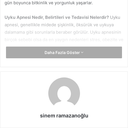
gün boyunca bitkinlik ve yorgunluk yaşarlar.
Uyku Apnesi Nedir, Belirtileri ve Tedavisi Nelerdir?
Uyku
apnesi, genellikle midede şişkinlik, öksürük ve uykuya
dalamama gibi sorunlarla beraber görülür. Uyku apnesinin
birçok sebebi olsa da en yaygın nedenleri stres, obezite ve
genetik faktörlerdir. Uyku apnesi başlı başına bir hastalık
Daha Fazla Göster
değildir. Bu sorun daha çok bir
sağlık
sorununun
belirtisidir. Bu yüzden uyku apnesi olan kişilere, bu
sorunun belirtilerinin hafifletilmesine destek olan ilaçlar
verilir.
Uyku Apnesi Nedir
Uyku apnesinin bir diğer adı obstrüktif uyku apnesidir.
Uyku apnesi, kişinin gece uyurken hava yollarının bir
sinem ramazanoğlu
süreliğine bloke olmasından kaynaklanır. Hava yolları bloke
olduğunda kişi nefes alamaz ve uyanır. Uyku apnesi her