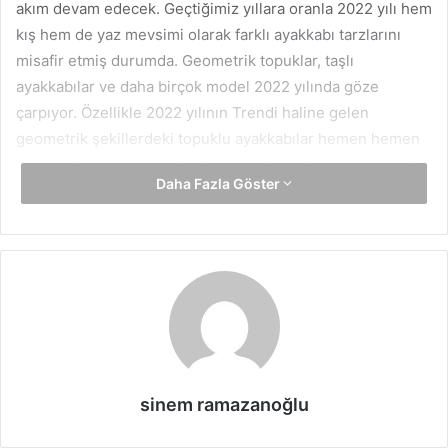
akım devam edecek. Geçtiğimiz yıllara oranla 2022 yılı hem
kış hem de yaz mevsimi olarak farklı ayakkabı tarzlarını
misafir etmiş durumda. Geometrik topuklar, taşlı
ayakkabılar ve daha birçok model 2022 yılında göze
çarpıyor. Özellikle 2022 yılının Trendi haline gelen
geometrik şekillerdeki topuklu ayakkabılar hemen hemen
her kadının dolabında mevcut işte karşınızda 2022 yılının
Daha Fazla Göster
ayakkabı Trendi…
Işıltılı Ayakkabılar
Bu sezon sade ayakkabıların aksine daha ışıltılı ayakkabılar
ön plana çıkacak. Ayakkabılarda kullanılan parlak taşlar
2022 yılının gözde modelleri haline gelecek.
Ayakkabılardaki ışıltının ardından özellikle topuklarda da
oldukça değişik modeller ön plana çıkıyor.
sinem ramazanoğlu
Geometrik Topuklar