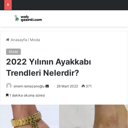
Anasayfa
/
Moda
Moda
2022 Yılının Ayakkabı
Trendleri Nelerdir?
Bir
sinem ramazanoğlu
26 Mart 2022
371
e-
1 dakika okuma süresi
posta
göndermek