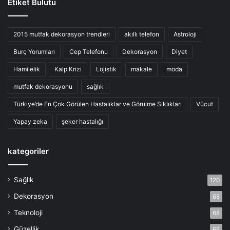
Etiket Bulutu
2015 mutfak dekorasyon trendleri
akıllı telefon
Astroloji
Burç Yorumları
Cep Telefonu
Dekorasyon
Diyet
Hamilelik
Kalp Krizi
Lojistik
makale
moda
mutfak dekorasyonu
sağlık
Türkiye’de En Çok Görülen Hastalıklar ve Görülme Sıklıkları
Vücut
Yapay zeka
şeker hastalığı
kategoriler
Sağlık
120
Dekorasyon
68
Teknoloji
68
Güzellik
66