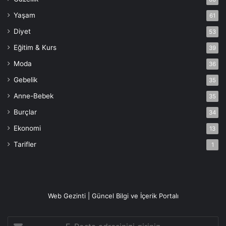
Yaşam
61
Diyet
53
Eğitim & Kurs
39
Moda
36
Gebelik
35
Anne-Bebek
35
Burçlar
34
Ekonomi
13
Tarifler
1
Web Gezinti | Güncel Bilgi ve İçerik Portalı
E-