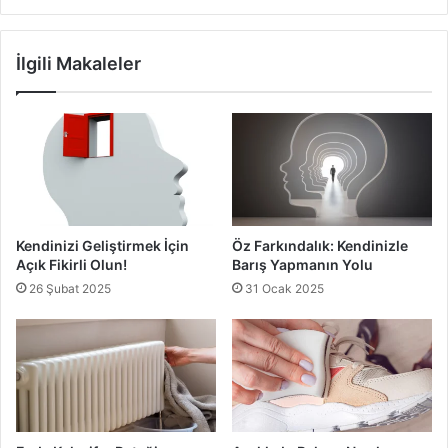
5-Yaşına Uygun İşler Verin
Çocuklarda sorumluluk duygusu oluşturma
sürecindeki
İlgili Makaleler
diğer önemli noktalardan biri de çocuklara yaşlarına uygun
görevler vermektir.
Çocuğunuza Sorumluluk Aşılamak
Kendinizi Geliştirmek İçin
Öz Farkındalık: Kendinizle
Açık Fikirli Olun!
Barış Yapmanın Yolu
26 Şubat 2025
31 Ocak 2025