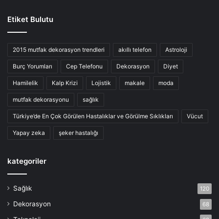
Etiket Bulutu
2015 mutfak dekorasyon trendleri
akıllı telefon
Astroloji
Burç Yorumları
Cep Telefonu
Dekorasyon
Diyet
Hamilelik
Kalp Krizi
Lojistik
makale
moda
mutfak dekorasyonu
sağlık
Türkiye’de En Çok Görülen Hastalıklar ve Görülme Sıklıkları
Vücut
Yapay zeka
şeker hastalığı
kategoriler
Sağlık
120
Dekorasyon
68