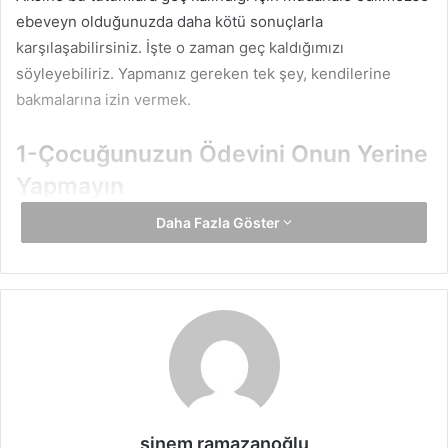
ebeveyn olduğunuzda daha kötü sonuçlarla
karşılaşabilirsiniz. İşte o zaman geç kaldığımızı
söyleyebiliriz. Yapmanız gereken tek şey, kendilerine
bakmalarına izin vermek.
1-Çocuğunuzun Ödevini Onun Yerine
Yapmayın
Daha Fazla Göster
Çocukların sosyal hayatta daha aktif olabilmeleri için
sorumluluk duygusu aşılanmalıdır. Bunu yapmanın
yollarından biri de çocuklara verilen görevlere müdahale
etmemek. Onun için oyuncak toplamak veya onun için
ödev yapmak gibi eylemlerden kaçınmanız gerekir.
Çocuğunuzun ona olan görevlerini yerine getirirseniz,
sorumluluklarının farkına varması daha uzun sürer.
2-Sorumluluk Alabilmeniz İçin
sinem ramazanoğlu