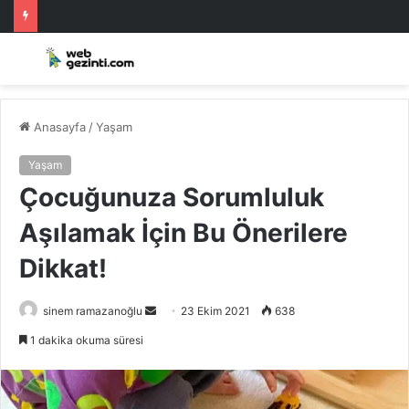
Anasayfa
/
Yaşam
Yaşam
Çocuğunuza Sorumluluk
Aşılamak İçin Bu Önerilere
Dikkat!
Bir
sinem ramazanoğlu
23 Ekim 2021
638
e-
1 dakika okuma süresi
posta
göndermek