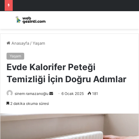
Anasayfa
/
Yaşam
Yaşam
Evde Kalorifer Peteği
Temizliği İçin Doğru Adımlar
Bir
sinem ramazanoğlu
6 Ocak 2025
181
e-
2 dakika okuma süresi
posta
göndermek