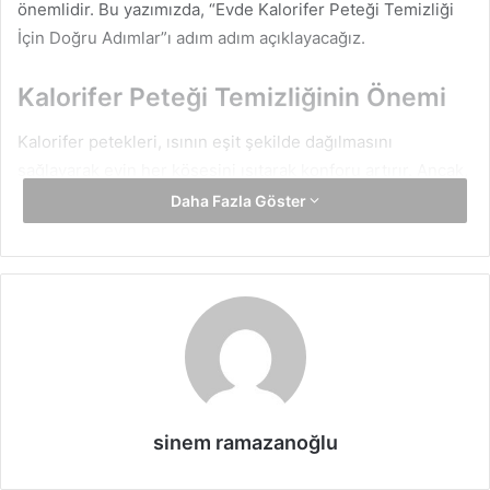
önemlidir. Bu yazımızda, “Evde Kalorifer Peteği Temizliği
İçin Doğru Adımlar”ı adım adım açıklayacağız.
Kalorifer Peteği Temizliğinin Önemi
Kalorifer petekleri, ısının eşit şekilde dağılmasını
sağlayarak evin her köşesini ısıtarak konforu artırır. Ancak,
zaman içinde peteklerde biriken tozlar, kirler ve paslar,
Daha Fazla Göster
sistemin verimli çalışmasını engelleyebilir. Ayrıca, kirli
petekler daha fazla enerji tüketir, bu da faturalarınızı
artırabilir. Bu nedenle, düzenli olarak kalorifer peteği
temizliği yapmak, hem sistemin ömrünü uzatır hem de
enerji tasarrufu sağlar.
“Evde Kalorifer Peteği Temizliği İçin Doğru Adımlar”ı takip
ederek, peteklerinizi en verimli şekilde temizleyebilirsiniz.
sinem ramazanoğlu
İşte size rehber olacak adımlar: