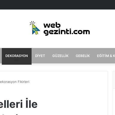
DEKORASYON
DIYET
GÜZELLIK
GEBELIK
EĞITIM & 
ekorasyon Fikirleri
leri İle