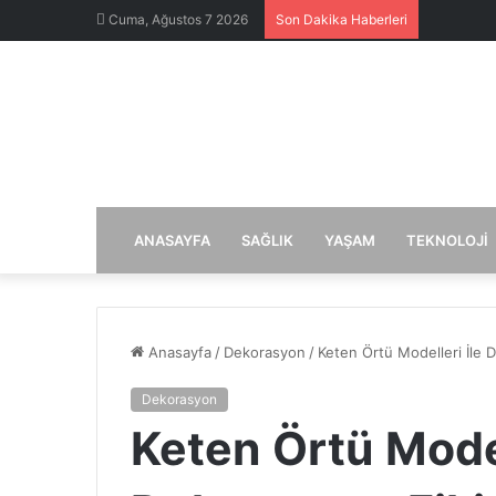
Cuma, Ağustos 7 2026
Son Dakika Haberleri
ANASAYFA
SAĞLIK
YAŞAM
TEKNOLOJI
Anasayfa
/
Dekorasyon
/
Keten Örtü Modelleri İle D
Dekorasyon
Keten Örtü Model