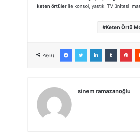
keten örtüler
ile konsol, yastık, TV ünitesi, ma
Keten Örtü Mo
Facebook
X
LinkedIn
Tumblr
Pint
Paylaş
sinem ramazanoğlu