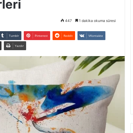
leri
447
1 dakika okuma süresi
Tumblr
Pinterest
Reddit
VKontakte
Yazdır