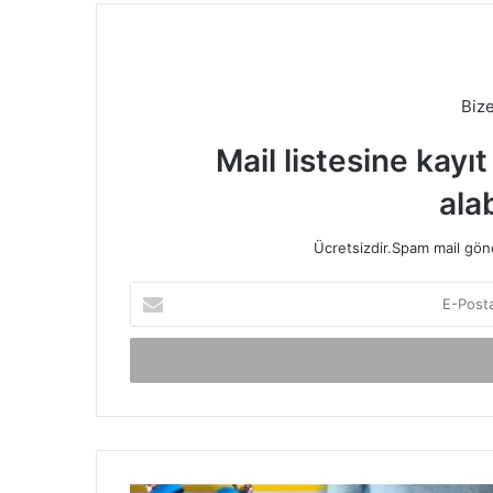
Biz
Mail listesine kayı
alab
Ücretsizdir.Spam mail gönde
E-
Posta
adresinizi
giriniz