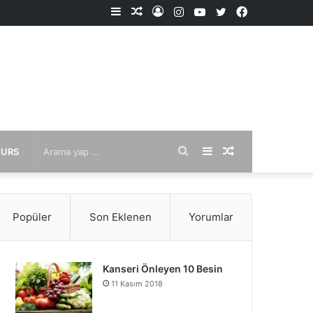
Kenar
Rastgele
Kayıt
Instagram
YouTube
X
Facebook
Bölmesi
Makale
Ol
Arama
Kenar
Rastgele
KURS
yap
Bölmesi
Makale
Popüler
Son Eklenen
Yorumlar
...
Kanseri Önleyen 10 Besin
11 Kasım 2018