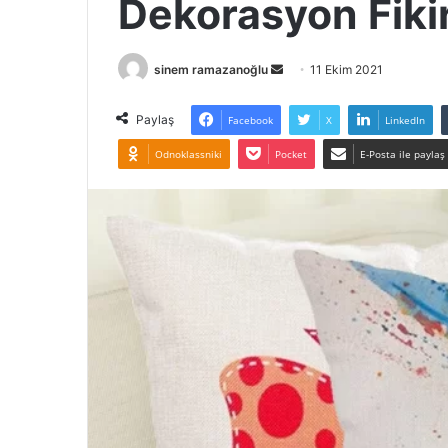
Dekorasyon Fikir
Bir
sinem ramazanoğlu
11 Ekim 2021
e-
posta
Paylaş
Facebook
X
LinkedIn
göndermek
Odnoklassniki
Pocket
E-Posta ile paylaş