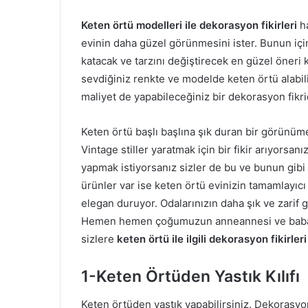
Keten örtü modelleri ile dekorasyon fikirleri
ha
evinin daha güzel görünmesini ister. Bunun için 
katacak ve tarzını değiştirecek en güzel öneri
sevdiğiniz renkte ve modelde keten örtü alabili
maliyet de yapabileceğiniz bir dekorasyon fikrid
Keten örtü başlı başlına şık duran bir görünüme s
Vintage stiller yaratmak için bir fikir arıyorsanı
yapmak istiyorsanız sizler de bu ve bunun gibi f
ürünler var ise keten örtü evinizin tamamlayıcı 
elegan duruyor. Odalarınızın daha şık ve zarif g
Hemen hemen çoğumuzun anneannesi ve babaan
sizlere
keten örtü ile ilgili dekorasyon fikirleri
1-Keten Örtüden Yastık Kılıfı
Keten örtüden yastık yapabilirsiniz. Dekorasy