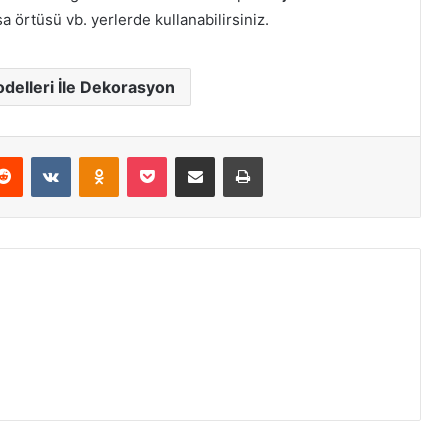
sa örtüsü vb. yerlerde kullanabilirsiniz.
delleri İle Dekorasyon
erest
Reddit
VKontakte
Odnoklassniki
Pocket
E-Posta ile paylaş
Yazdır