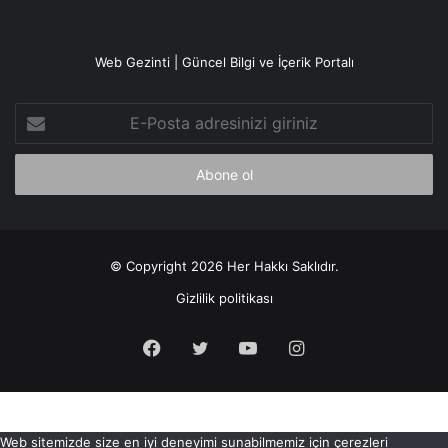
Web Gezinti | Güncel Bilgi ve İçerik Portalı
E-
Posta
adresinizi
giriniz
© Copyright 2026 Her Hakkı Saklıdır.
Gizlilik politikası
Facebook
X
YouTube
Instagram
Web sitemizde size en iyi deneyimi sunabilmemiz için çerezleri