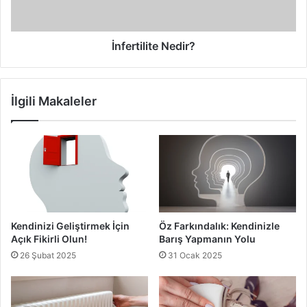
ötesi diye kabul etmektedir. Karar sizin!
İnfertilite Nedir?
düğün davetiyeleri
düğün davetiyesi
Düğünler ve düğün davetiyeleri
İlgili Makaleler
Kendinizi Geliştirmek İçin
Öz Farkındalık: Kendinizle
Açık Fikirli Olun!
Barış Yapmanın Yolu
26 Şubat 2025
31 Ocak 2025