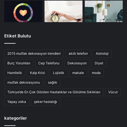
Etiket Bulutu
2015 mutfak dekorasyon trendleri
akıllı telefon
Astroloji
Burç Yorumları
Cep Telefonu
Dekorasyon
Diyet
Hamilelik
Kalp Krizi
Lojistik
makale
moda
mutfak dekorasyonu
sağlık
Türkiye’de En Çok Görülen Hastalıklar ve Görülme Sıklıkları
Vücut
Yapay zeka
şeker hastalığı
kategoriler