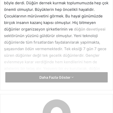
böyle derdi. Düğün dernek kurmak toplumumuzda hep çok
önemli olmuştur. Büyüklerin hep öncelikli hayalidir.
Çocuklarının mürüvvetini görmek. Bu hayal günümüzde
birçok insanın kazanç kapısı olmuştur. Hiç bitmeyen
düğünler organizasyon şirketlerinin ve
düğün davetiyesi
sektörünün yüzünü güldürür olmuştur. Yeni teknoloji
düğünlerde tüm fırsatlardan faydalanılarak yapılmakta,
şaşasından ödün vermemektedir. Tek eksiği 7 gün 7 gece
süren düğünler değil tek gecelik düğünlerdir. Gençler
evlenmeye karar verdiğinde hem kendilerini hem de
ailelerini bir telaş alır. Yepyeni bir ev kurulacak, düğün
yapılacaktır. Herkes kendi ceplerine uygun bütçeler
Daha Fazla Göster
yaparak düğün hazırlıklarına girişirler. En doğrusu
zamanlamayı iyi kullanan bir planlamadır.