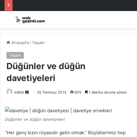
Anasayfa
/
Yaşam
Yaşam
Düğünler ve düğün
davetiyeleri
Bir
editör
25 Temmuz 2015
605
1 dakika okuma süresi
e-
posta
göndermek
Düğünler ve düğün davetiyeleri
“Her genç kızın rüyasıdır gelin olmak.” Büyüklerimiz hep