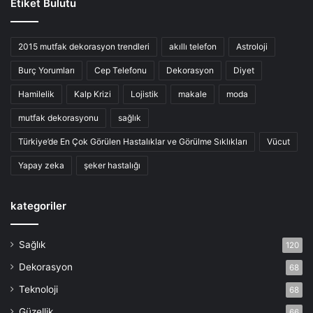
Etiket Bulutu
2015 mutfak dekorasyon trendleri
akıllı telefon
Astroloji
Burç Yorumları
Cep Telefonu
Dekorasyon
Diyet
Hamilelik
Kalp Krizi
Lojistik
makale
moda
en iyi netflix filmleri
netflix
mutfak dekorasyonu
sağlık
Türkiye’de En Çok Görülen Hastalıklar ve Görülme Sıklıkları
Vücut
Yapay zeka
şeker hastalığı
kategoriler
Sağlık
120
Dekorasyon
68
Teknoloji
68
Güzellik
66