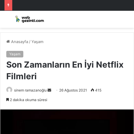
Anasayfa
/
Yaşam
Yaşam
Son Zamanların En İyi Netflix
Filmleri
Bir
sinem ramazanoğlu
26 Ağustos 2021
415
e-
2 dakika okuma süresi
posta
göndermek