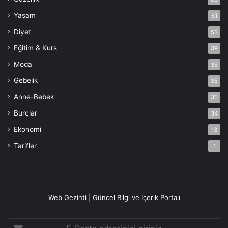
Yaşam
61
Diyet
53
Eğitim & Kurs
39
Moda
36
Gebelik
35
Anne-Bebek
35
Burçlar
34
Ekonomi
13
Tarifler
1
Web Gezinti | Güncel Bilgi ve İçerik Portalı
E-