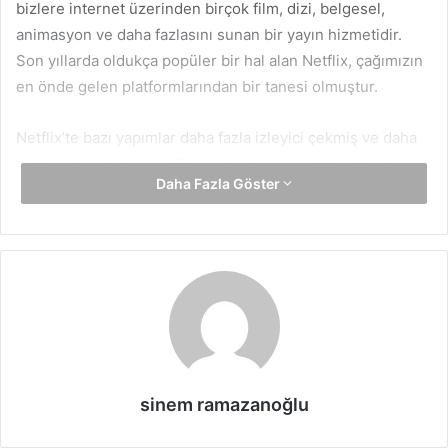
bizlere internet üzerinden birçok film, dizi, belgesel,
animasyon ve daha fazlasını sunan bir yayın hizmetidir.
Son yıllarda oldukça popüler bir hal alan Netflix, çağımızın
en önde gelen platformlarından bir tanesi olmuştur.
Netflix’te bazı yapımlar daha fazla izleyici çekmiş ve daha
çok ön plana çıkmıştır. Burada sizlere çeşitli konu türlerine
Daha Fazla Göster
sahip en iyi 12 Netflix filmi önerisi yapılacaktır. Seçilen
yapımlar IMDb puanlarına göre sıralanacaktır.
1-Marriage Story (IMDb 7,9 /10)
Tür:
Dram
Konu:
Film, boşanmak üzere olan bir çiftin, kolay ve güzel
bir şekilde boşanmak isterken boşanma sürecini tam tersi
sinem ramazanoğlu
bir şekilde geçirmelerini konu edinmektedir.